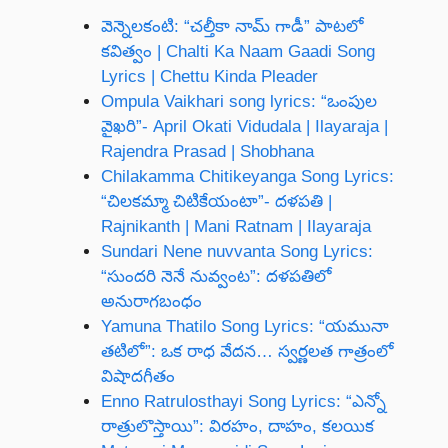
వెన్నెలకంటి: “చల్తీకా నామ్ గాడీ” పాటలో
కవిత్వం | Chalti Ka Naam Gaadi Song
Lyrics | Chettu Kinda Pleader
Ompula Vaikhari song lyrics: “ఒంపుల
వైఖరి”- April Okati Vidudala | Ilayaraja |
Rajendra Prasad | Shobhana
Chilakamma Chitikeyanga Song Lyrics:
“చిలకమ్మా చిటికేయంటా”- దళపతి |
Rajnikanth | Mani Ratnam | Ilayaraja
Sundari Nene nuvvanta Song Lyrics:
“సుందరి నెనే నువ్వంట”: దళపతిలో
అనురాగబంధం
Yamuna Thatilo Song Lyrics: “యమునా
తటిలో”: ఒక రాధ వేదన… స్వర్ణలత గాత్రంలో
విషాదగీతం
Enno Ratrulosthayi Song Lyrics: “ఎన్నో
రాత్రులొస్తాయి”: విరహం, దాహం, కలయిక