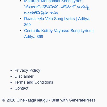
Matarani Mounamidi Song Lyrics:
“మాటరాని మౌనమిది”- మౌనంలో దాగున్న
అంతులేని ప్రేమ గానం
Raasaleela Vela Song Lyrics | Aditya
369
Centurilu Kottey Vayassu Song Lyrics |
Aditya 369
Privacy Policy
Disclaimer
Terms and Conditions
Contact
© 2026 CineRaagaTelugu
• Built with
GeneratePress