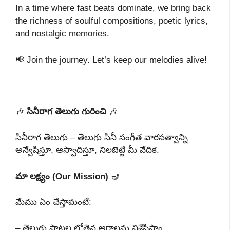
In a time where fast beats dominate, we bring back
the richness of soulful compositions, poetic lyrics,
and nostalgic memories.
📢 Join the journey. Let’s keep our melodies alive!
🎶
సినీరాగ తెలుగు గురించి
🎶
సినీరాగ తెలుగు – తెలుగు సినీ సంగీత వారసత్వాన్ని
అన్వేషిస్తూ, ఆస్వాదిస్తూ, నిలబెట్టే మీ వేదిక.
మా లక్ష్యం (Our Mission)
🪔
మేము ఏం చేస్తామంటే:
– తెలుగు పాటల లోతైన అర్థాలను విశ్లేషిస్తాం.