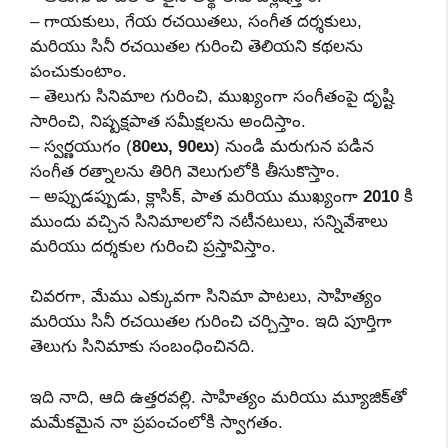
– గాయకులు, గేయ రచయితలు, సంగీత దర్శకులు,
మరియు సినీ రచయితల గురించి తెలియని కథలను
పంచుకుంటాం.
– తెలుగు సినిమాల గురించి, ముఖ్యంగా సంగీతంపై దృష్టి
సారించి, నిష్పక్షపాత సమీక్షలను అందిస్తాం.
– స్వర్ణయుగం (
80లు, 90లు
) నుండి మరుగున పడిన
సంగీత రత్నాలను తిరిగి వెలుగులోకి తీసుకొస్తాం.
– అప్పుడప్పుడు, క్లాసిక్, పాత మరియు ముఖ్యంగా
2010
కి
ముందు వచ్చిన సినిమాలలోని నటీనటులు, సన్నివేశాలు
మరియు దర్శకుల గురించి ప్రస్తావిస్తాం.
చివరగా, మేము ఎక్కువగా సినిమా పాటలు, సాహిత్యం
మరియు సినీ రచయితల గురించి చర్చిస్తాం. ఇది పూర్తిగా
తెలుగు సినిమాకు సంబంధించినది.
ఇది నాది, ఆది ఉత్తరవల్లి. సాహిత్యం మరియు మ్యూజిక్‌తో
మమేకమైన నా ప్రపంచంలోకి స్వాగతం.