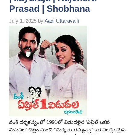
Prasad | Shobhana
July 1, 2025
by
Aadi Uttaravalli
వంశీ దర్శకత్వంలో 1991లో విడుదలైన ‘ఏప్రిల్ ఒకటి
విడుదల’ చిత్రం నుంచి “చుక్కలు తెమ్మన్నా” ఒక విలక్షణమైన