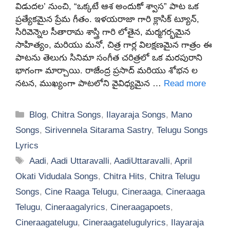
విడుదల’ నుంచి, “ఒక్కటే ఆశ అందుకో శ్వాస” పాట ఒక
ప్రత్యేకమైన ప్రేమ గీతం. ఇళయరాజా గారి క్లాసిక్ ట్యూన్,
సిరివెన్నెల సీతారామ శాస్త్రి గారి లోతైన, మర్మగర్భమైన
సాహిత్యం, మరియు మనో, చిత్ర గార్ల విలక్షణమైన గాత్రం ఈ
పాటను తెలుగు సినిమా సంగీత చరిత్రలో ఒక మరపురాని
భాగంగా మార్చాయి. రాజేంద్ర ప్రసాద్ మరియు శోభన ల
నటన, ముఖ్యంగా పాటలోని వైవిధ్యమైన …
Read more
Categories
Blog
,
Chitra Songs
,
Ilayaraja Songs
,
Mano
Songs
,
Sirivennela Sitarama Sastry
,
Telugu Songs
Lyrics
Tags
Aadi
,
Aadi Uttaravalli
,
AadiUttaravalli
,
April
Okati Vidudala Songs
,
Chitra Hits
,
Chitra Telugu
Songs
,
Cine Raaga Telugu
,
Cineraaga
,
Cineraaga
Telugu
,
Cineraagalyrics
,
Cineraagapoets
,
Cineraagatelugu
,
Cineraagatelugulyrics
,
Ilayaraja