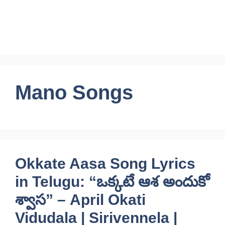
Skip
to
CineRaagaTelugu
content
Mano Songs
Okkate Aasa Song Lyrics
in Telugu: “ఒక్కటే ఆశ అందుకో
శ్వాస” – April Okati
Vidudala | Sirivennela |