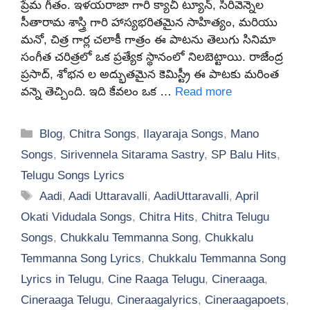
ప్రేమ గీతం. ఇళయరాజా గారి క్యాచీ ట్యూన్, సిరివెన్నెల
సీతారామ శాస్త్రి గారి హాస్యభరితమైన సాహిత్యం, మరియు
మనో, చిత్ర గార్ల చలాకీ గాత్రం ఈ పాటను తెలుగు సినిమా
సంగీత చరిత్రలో ఒక ప్రత్యేక స్థానంలో నిలబెట్టాయి. రాజేంద్ర
ప్రసాద్, శోభన ల అద్భుతమైన కెమిస్ట్రీ ఈ పాటకు మరింత
వన్నె తెచ్చింది. ఇది కేవలం ఒక …
Read more
Categories
Blog
,
Chitra Songs
,
Ilayaraja Songs
,
Mano
Songs
,
Sirivennela Sitarama Sastry
,
SP Balu Hits
,
Telugu Songs Lyrics
Tags
Aadi
,
Aadi Uttaravalli
,
AadiUttaravalli
,
April
Okati Vidudala Songs
,
Chitra Hits
,
Chitra Telugu
Songs
,
Chukkalu Temmanna Song
,
Chukkalu
Temmanna Song Lyrics
,
Chukkalu Temmanna Song
Lyrics in Telugu
,
Cine Raaga Telugu
,
Cineraaga
,
Cineraaga Telugu
,
Cineraagalyrics
,
Cineraagapoets
,