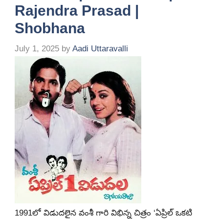
Rajendra Prasad |
Shobhana
July 1, 2025
by
Aadi Uttaravalli
1991లో విడుదలైన వంశీ గారి విభిన్న చిత్రం ‘ఏప్రిల్ ఒకటి