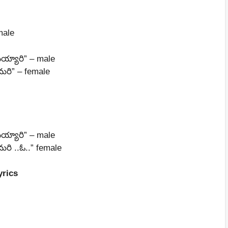
male
య్యారి” – male
ుమరి” – female
య్యారి” – male
ుమరి ..ఓ..” female
yrics