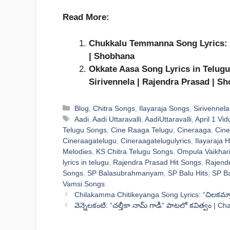
Read More:
Chukkalu Temmanna Song Lyrics: Ap
| Shobhana
Okkate Aasa Song Lyrics in Telugu:
Sirivennela | Rajendra Prasad | S
Categories
Blog
,
Chitra Songs
,
Ilayaraja Songs
,
Sirivennela
Tags
Aadi
,
Aadi Uttaravalli
,
AadiUttaravalli
,
April 1 Vi
Telugu Songs
,
Cine Raaga Telugu
,
Cineraaga
,
Cine
Cineraagatelugu
,
Cineraagatelugulyrics
,
Ilayaraja H
Melodies
,
KS Chitra Telugu Songs
,
Ompula Vaikhar
lyrics in telugu
,
Rajendra Prasad Hit Songs
,
Rajend
Songs
,
SP Balasubrahmanyam
,
SP Balu Hits
,
SP Ba
Vamsi Songs
Chilakamma Chitikeyanga Song Lyrics: “చిలకమ్మా
వెన్నెలకంటి: “చల్తీకా నామ్ గాడీ” పాటలో కవిత్వం |