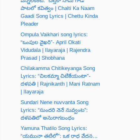
వెన్నెలకంటి: “చల్తీకా నామ్ గాడీ”
పాటలో కవిత్వం | Chalti Ka Naam
Gaadi Song Lyrics | Chettu Kinda
Pleader
Ompula Vaikhari song lyrics:
“ఒంపుల వైఖరి”- April Okati
Vidudala | Ilayaraja | Rajendra
Prasad | Shobhana
Chilakamma Chitikeyanga Song
Lyrics: “చిలకమ్మా చిటికేయంటా”-
దళపతి | Rajnikanth | Mani Ratnam
| Ilayaraja
Sundari Nene nuvvanta Song
Lyrics: “సుందరి నెనే నువ్వంట”:
దళపతిలో అనురాగబంధం
Yamuna Thatilo Song Lyrics:
“యమునా తటిలో”: ఒక రాధ వేదన…