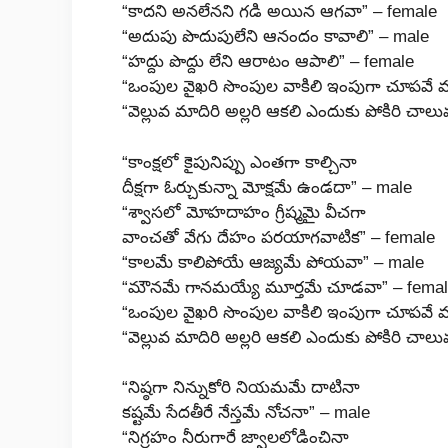
“కాదని అనలేనని గడి అయిన ఆగవా” – female
“అదుపు పొదుపులేని ఆనందం కావాలి” – male
“హద్దు పొద్దు లేని ఆరాటం ఆపాలి” – female
“ఒంపుల వైఖరి సొంపుల వాకిలి ఇంపుగా చూపవే వ
“వెల్లువ మాదిరి అల్లరి ఆకలి ఎందుకు పోకిరి చాల
“కాంక్షలో కైపునిప్పు ఎంతగా కాల్చినా
దీక్షగా ఓర్చుకున్నా మోక్షమే ఉండదా” – male
“శ్వాసలో మోహదాహం గ్రీష్మమై వీచగా
వాంచతో వేగు దేహం పరయాగవాటిక” – female
“కాలమే కాలిపోయే ఆజ్యమే పోయవా” – male
“మౌనమే గానమయ్యే మూర్తమే చూడవా” – fema
“ఒంపుల వైఖరి సొంపుల వాకిలి ఇంపుగా చూపవే వ
“వెల్లువ మాదిరి అల్లరి ఆకలి ఎందుకు పోకిరి చాల
“నిష్ఠగా నిన్నుకోరి నియమమే దాటినా
కష్టమే సేదతీరే నేస్తమే నోచనా” – male
“నిగ్రహం నీరుగారే జ్వాలలోడించినా