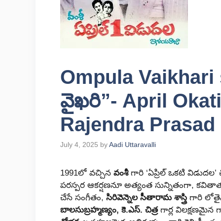
Ompula Vaikhari 
వైఖరి”- April Okati
Rajendra Prasad
July 4, 2025
by
Aadi Uttaravalli
1991లో వచ్చిన
వంశీ
గారి ‘ఏప్రిల్ ఒకటి విడుదల’ 
పరస్పర ఆకర్షణనూ అత్యంత సున్నితంగా, కవితాత్మ
చేసే సంగీతం,
సిరివెన్నెల సీతారామ శాస్త్రి
గారి లోత
బాలసుబ్రహ్మణ్యం, కె.ఎస్. చిత్ర
గార్ల విలక్షణమైన 