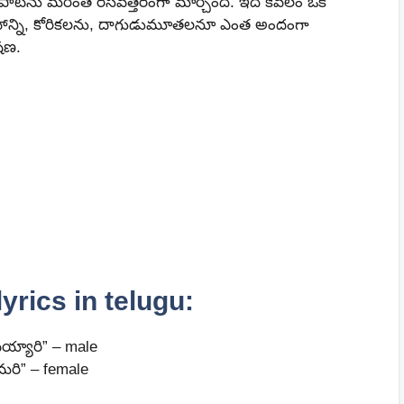
పాటను మరింత రసవత్తరంగా మార్చింది. ఇది కేవలం ఒక
ోహాన్ని, కోరికలను, దాగుడుమూతలనూ ఎంత అందంగా
షణ.
yrics in telugu:
య్యారి” – male
ుమరి” – female