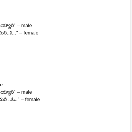
య్యారి” – male
ుమరి..ఓ..” – female
le
య్యారి” – male
ుమరి ..ఓ..” – female