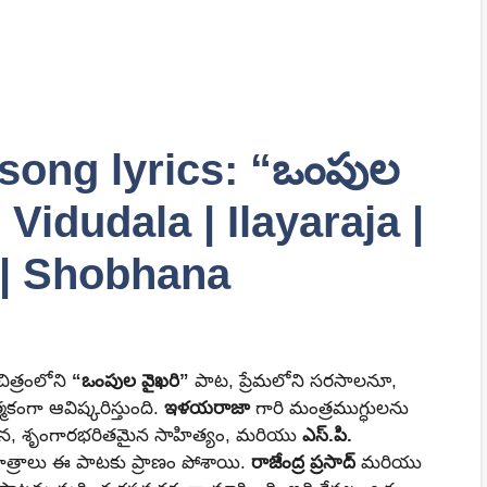
song lyrics: “ఒంపుల
 Vidudala | Ilayaraja |
 | Shobhana
చిత్రంలోని
“ఒంపుల వైఖరి”
పాట, ప్రేమలోని సరసాలనూ,
కంగా ఆవిష్కరిస్తుంది.
ఇళయరాజా
గారి మంత్రముగ్ధులను
ైన, శృంగారభరితమైన సాహిత్యం, మరియు
ఎస్.పి.
గాత్రాలు ఈ పాటకు ప్రాణం పోశాయి.
రాజేంద్ర ప్రసాద్
మరియు