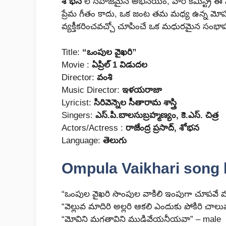
శోభన
ల సహజమైన అభినయం, వారి కెమిస్ట్రీ ఈ 
ప్రేమ గీతం కాదు, ఒక జంట తమ మధ్య ఉన్న మ
వ్యక్తీకరించవచ్చో చూపించే ఒక మధురమైన సంభా
Title:
“ఒంపుల వైఖరి”
Movie :
ఏప్రిల్ 1 విడుదల
Director:
వంశి
Music Director:
ఇళయరాజా
Lyricist:
సిరివెన్నెల సీతారామ శాస్త్రి
Singers:
ఎస్.పి.బాలసుబ్రహ్మణ్యం, కె.ఎస్. చిత్ర
Actors/Actress :
రాజేంద్ర ప్రసాద్, శోభన
Language:
తెలుగు
Ompula Vaikhari song l
“ఒంపుల వైఖరి సొంపుల వాకిలి ఇంపుగా చూపవే వ
“వెల్లువ మాదిరి అల్లరి ఆకలి ఎందుకు పోకిరి చాల
“మోవిని మగతావిని ముడివేయనీయవా” – male