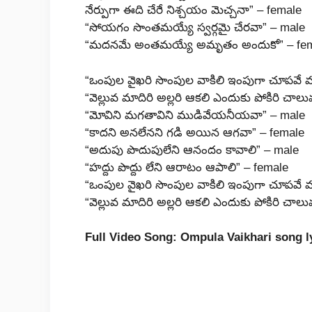
నేర్పుగా ఈది చేరే నిశ్చయం మెచ్చనా” – female
“సోయగం సొంతమయ్యే స్వర్గమై చేరవా” – male
“మదనమే అంతమయ్యే అమృతం అందుకో” – fe
“ఒంపుల వైఖరి సొంపుల వాకిలి ఇంపుగా చూపవే వ
“వెల్లువ మాదిరి అల్లరి ఆకలి ఎందుకు పోకిరి చాల
“మోవిని మగతావిని ముడివేయనీయవా” – male
“కాదని అనలేనని గడి అయిన ఆగవా” – female
“అదుపు పొదుపులేని ఆనందం కావాలి” – male
“హద్దు పొద్దు లేని ఆరాటం ఆపాలి” – female
“ఒంపుల వైఖరి సొంపుల వాకిలి ఇంపుగా చూపవే వ
“వెల్లువ మాదిరి అల్లరి ఆకలి ఎందుకు పోకిరి చాల
Full Video Song: Ompula Vaikhari song l