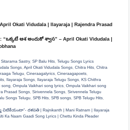
ril Okati Vidudala | Ilayaraja | Rajendra Prasad
 “ఒక్కటే ఆశ అందుకో శ్వాస” – April Okati Vidudala |
hobhana
 Sitarama Sastry
,
SP Balu Hits
,
Telugu Songs Lyrics
dudala Songs
,
April Okati Vidudala Songs
,
Chitra Hits
,
Chitra
raaga Telugu
,
Cineraagalyrics
,
Cineraagapoets
,
its
,
Ilayaraja Songs
,
Ilayaraja Telugu Songs
,
KS Chithra
i song
,
Ompula Vaikhari song lyrics
,
Ompula Vaikhari song
ra Prasad Songs
,
Sirivennela Songs
,
Sirivennela Telugu
lu Songs Telugu
,
SPB Hits
,
SPB songs
,
SPB Telugu Hits
,
 చిటికేయంటా”- దళపతి | Rajnikanth | Mani Ratnam | Ilayaraja
 Chalti Ka Naam Gaadi Song Lyrics | Chettu Kinda Pleader