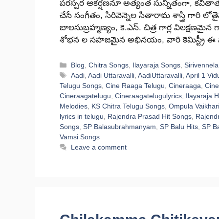
పరస్పర ఆకర్షణనూ అత్యంత సున్నితంగా, కవితాత్
చేసే సంగీతం, సిరివెన్నెల సీతారామ శాస్త్రి గార
బాలసుబ్రహ్మణ్యం, కె.ఎస్. చిత్ర గార్ల విలక్షణమై
శోభన ల సహజమైన అభినయం, వారి కెమిస్ట్రీ
Categories
Blog
,
Chitra Songs
,
Ilayaraja Songs
,
Sirivennela
Tags
Aadi
,
Aadi Uttaravalli
,
AadiUttaravalli
,
April 1 Vi
Telugu Songs
,
Cine Raaga Telugu
,
Cineraaga
,
Cine
Cineraagatelugu
,
Cineraagatelugulyrics
,
Ilayaraja H
Melodies
,
KS Chitra Telugu Songs
,
Ompula Vaikhar
lyrics in telugu
,
Rajendra Prasad Hit Songs
,
Rajend
Songs
,
SP Balasubrahmanyam
,
SP Balu Hits
,
SP Ba
Vamsi Songs
Leave a comment