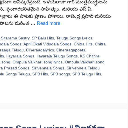
మకంగా ఆవిష్కరిస్తుంది. ఇళయరాజా గారి మంత్రముగ్ధులను
ి లోతైన, శృంగారభరితమైన సాహిత్యం, మరియు ఎస్.పి.
న గాత్రాలు ఈ పాటకు ప్రాణం పోశాయి. రాజేంద్ర ప్రసాద్ మరియు
 ఈ పాటను మరింత …
Read more
 Sitarama Sastry
,
SP Balu Hits
,
Telugu Songs Lyrics
dudala Songs
,
April Okati Vidudala Songs
,
Chitra Hits
,
Chitra
raaga Telugu
,
Cineraagalyrics
,
Cineraagapoets
,
its
,
Ilayaraja Songs
,
Ilayaraja Telugu Songs
,
KS Chithra
i song
,
Ompula Vaikhari song lyrics
,
Ompula Vaikhari song
ra Prasad Songs
,
Sirivennela Songs
,
Sirivennela Telugu
lu Songs Telugu
,
SPB Hits
,
SPB songs
,
SPB Telugu Hits
,