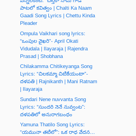
వెన్నెలకంటి: “చల్తీకా నామ్ గాడీ”
పాటలో కవిత్వం | Chalti Ka Naam
Gaadi Song Lyrics | Chettu Kinda
Pleader
Ompula Vaikhari song lyrics:
“ఒంపుల వైఖరి”- April Okati
Vidudala | Ilayaraja | Rajendra
Prasad | Shobhana
Chilakamma Chitikeyanga Song
Lyrics: “చిలకమ్మా చిటికేయంటా”-
దళపతి | Rajnikanth | Mani Ratnam
| Ilayaraja
Sundari Nene nuvvanta Song
Lyrics: “సుందరి నెనే నువ్వంట”:
దళపతిలో అనురాగబంధం
Yamuna Thatilo Song Lyrics:
“యమునా తటిలో”: ఒక రాధ వేదన…