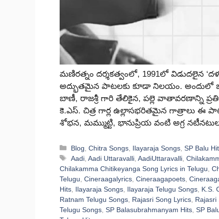
మణిరత్నం దర్శకత్వంలో, 1991లో విడుదలైన ‘దళపతి’
అద్భుతమైన పాటలకు కూడా నిలయం. అందులో ఒక
బాణీ, రాజశ్రీ గారి తేలికైన, పల్లె వాతావరణాన్ని 
కె.ఎస్. చిత్ర గార్ల ఉల్లాసభరితమైన గాత్రాలు ఈ 
శోభన, మమ్ముట్టి, భానుప్రియ వంటి అగ్ర నటీన
Categories
Blog
,
Chitra Songs
,
Ilayaraja Songs
,
SP Balu Hi
Tags
Aadi
,
Aadi Uttaravalli
,
AadiUttaravalli
,
Chilakamm
Chilakamma Chitikeyanga Song Lyrics in Telugu
,
Ch
Telugu
,
Cineraagalyrics
,
Cineraagapoets
,
Cineraag
Hits
,
Ilayaraja Songs
,
Ilayaraja Telugu Songs
,
K.S. 
Ratnam Telugu Songs
,
Rajasri Song Lyrics
,
Rajasri
Telugu Songs
,
SP Balasubrahmanyam Hits
,
SP Balu