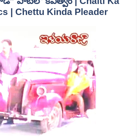
 గాడీ” పాటలో కవిత్వం | Chalti Ka
s | Chettu Kinda Pleader