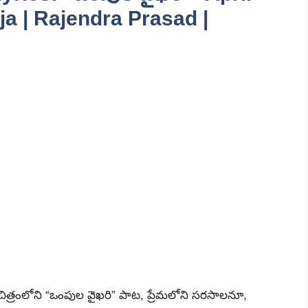
aja | Rajendra Prasad |
’ చిత్రంలోని “ఒంపుల వైఖరి” పాట, ప్రేమలోని సరసాలనూ,