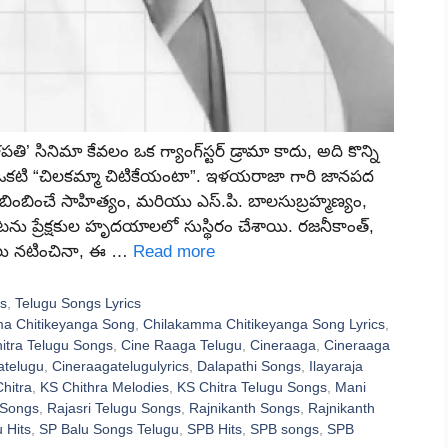
 సినిమా కేవలం ఒక గ్యాంగ్‌స్టర్ డ్రామా కాదు, అది కొన్ని
టి “చిలకమ్మా చిటికేయంటా”. ఇళయరాజా గారి జానపద
ప్రతిబింబించే సాహిత్యం, మరియు ఎస్.పి. బాలసుబ్రహ్మణ్యం,
పాటను ప్రేక్షకుల హృదయాలలో సుస్థిరం చేశాయి. రజనీకాంత్,
టులు నటించినా, ఈ …
Read more
ts
,
Telugu Songs Lyrics
a Chitikeyanga Song
,
Chilakamma Chitikeyanga Song Lyrics
,
itra Telugu Songs
,
Cine Raaga Telugu
,
Cineraaga
,
Cineraaga
atelugu
,
Cineraagatelugulyrics
,
Dalapathi Songs
,
Ilayaraja
Chitra
,
KS Chithra Melodies
,
KS Chitra Telugu Songs
,
Mani
 Songs
,
Rajasri Telugu Songs
,
Rajnikanth Songs
,
Rajnikanth
 Hits
,
SP Balu Songs Telugu
,
SPB Hits
,
SPB songs
,
SPB