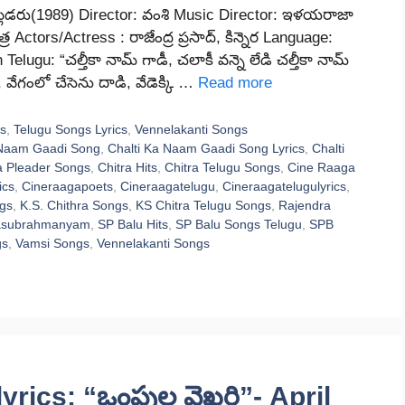
ింద ప్లీడరు(1989) Director: వంశి Music Director: ఇళయరాజా
్ర Actors/Actress : రాజేంద్ర ప్రసాద్, కిన్నెర Language:
lugu: “చల్తీకా నామ్ గాడీ, చలాకీ వన్నె లేడి చల్తీకా నామ్
, వేగంలో చేసెను దాడి, వేడెక్కి …
Read more
ts
,
Telugu Songs Lyrics
,
Vennelakanti Songs
 Naam Gaadi Song
,
Chalti Ka Naam Gaadi Song Lyrics
,
Chalti
a Pleader Songs
,
Chitra Hits
,
Chitra Telugu Songs
,
Cine Raaga
ics
,
Cineraagapoets
,
Cineraagatelugu
,
Cineraagatelugulyrics
,
ngs
,
K.S. Chithra Songs
,
KS Chitra Telugu Songs
,
Rajendra
asubrahmanyam
,
SP Balu Hits
,
SP Balu Songs Telugu
,
SPB
gs
,
Vamsi Songs
,
Vennelakanti Songs
rics: “ఒంపుల వైఖరి”- April