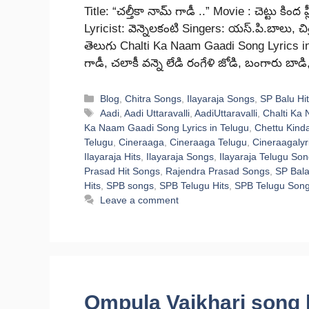
Title: “చల్తీకా నామ్ గాడీ ..” Movie : చెట్టు క
Lyricist: వెన్నెలకంటి Singers: యస్.పి.బాలు, చిత
తెలుగు Chalti Ka Naam Gaadi Song Lyrics in Te
గాడీ, చలాకీ వన్నె లేడి రంగేళి జోడి, బంగారు బాడి
Categories
Blog
,
Chitra Songs
,
Ilayaraja Songs
,
SP Balu Hi
Tags
Aadi
,
Aadi Uttaravalli
,
AadiUttaravalli
,
Chalti Ka
Ka Naam Gaadi Song Lyrics in Telugu
,
Chettu Kind
Telugu
,
Cineraaga
,
Cineraaga Telugu
,
Cineraagalyr
Ilayaraja Hits
,
Ilayaraja Songs
,
Ilayaraja Telugu So
Prasad Hit Songs
,
Rajendra Prasad Songs
,
SP Bal
Hits
,
SPB songs
,
SPB Telugu Hits
,
SPB Telugu Son
Leave a comment
Ompula Vaikhari song ly