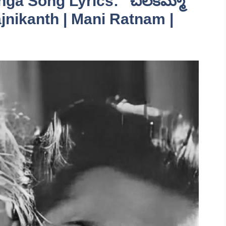
ga Song Lyrics: “చిలకమ్మా
ajnikanth | Mani Ratnam |