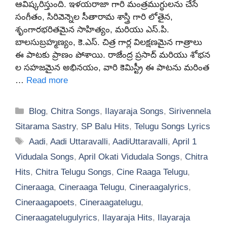
ఆవిష్కరిస్తుంది. ఇళయరాజా గారి మంత్రముగ్ధులను చేసే
సంగీతం, సిరివెన్నెల సీతారామ శాస్త్రి గారి లోతైన,
శృంగారభరితమైన సాహిత్యం, మరియు ఎస్.పి.
బాలసుబ్రహ్మణ్యం, కె.ఎస్. చిత్ర గార్ల విలక్షణమైన గాత్రాలు
ఈ పాటకు ప్రాణం పోశాయి. రాజేంద్ర ప్రసాద్ మరియు శోభన
ల సహజమైన అభినయం, వారి కెమిస్ట్రీ ఈ పాటను మరింత
…
Read more
Categories
Blog
,
Chitra Songs
,
Ilayaraja Songs
,
Sirivennela
Sitarama Sastry
,
SP Balu Hits
,
Telugu Songs Lyrics
Tags
Aadi
,
Aadi Uttaravalli
,
AadiUttaravalli
,
April 1
Vidudala Songs
,
April Okati Vidudala Songs
,
Chitra
Hits
,
Chitra Telugu Songs
,
Cine Raaga Telugu
,
Cineraaga
,
Cineraaga Telugu
,
Cineraagalyrics
,
Cineraagapoets
,
Cineraagatelugu
,
Cineraagatelugulyrics
,
Ilayaraja Hits
,
Ilayaraja