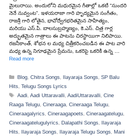
మైలురాయి. అందులోని మధురమైన గీతాల్లో ఒకటి “సుందరి
నెనే నువ్వంట”. ఇళయరాజా గారి హృద్యమైన సంగీతం,
రాజశ్రీ గారి లోతైన, భావోద్వేగభరితమైన సాహిత్యం,
మరియు ఎస్.పి. బాలసుబ్రహ్మణ్యం, కె.ఎస్. చిత్ర గార్ల
అద్భుతమైన గాత్రాలు ఈ పాటను చిరస్థాయిగా నిలిపాయి.
రజనీకాంత్, శోభన ల మధ్య చిత్రీకరించబడిన ఈ పాట వారి
మధ్య ఉన్న నిగూఢమైన ప్రేమను, ఒకరిపై ఒకరికి ఉన్న …
Read more
Categories
Blog
,
Chitra Songs
,
Ilayaraja Songs
,
SP Balu
Hits
,
Telugu Songs Lyrics
Tags
Aadi
,
Aadi Uttaravalli
,
AadiUttaravalli
,
Cine
Raaga Telugu
,
Cineraaga
,
Cineraaga Telugu
,
Cineraagalyrics
,
Cineraagapoets
,
Cineraagatelugu
,
Cineraagatelugulyrics
,
Dalapathi Songs
,
Ilayaraja
Hits
,
Ilayaraja Songs
,
Ilayaraja Telugu Songs
,
Mani