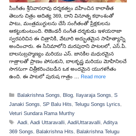
సింగీతం శ్రీనివాసరావు దర్శకత్వం వహించిన కాలాతీత
తెలుగు చిత్రం ఆదిత్య 369, దాని వినూత్న కథాంశంతో
పాటు, మంత్రముగ్దులను చేసే సంగీతంతో ప్రేక్షకులను
ఆకట్టుకుంటుంది. లెజెండరీ సంగీత దర్శకుడు ఇళయరాజా
స్వరపరిచిన ఈ చిత్రానికి, వేటూరి అద్భుతమైన సాహిత్యాన్ని
అందించారు. ఈ సినిమాలోని మరపురాని పాటలలో, ఎస్.పి.
బాలసుబ్రహ్మణ్యం మరియు ఎస్. జానకిల మధురమైన
గాత్రాలతో ప్రాణం పోసుకుని, బాలకృష్ణ మరియు మోహినిలచే
సొగసుగా చిత్రీకరించబడిన ఒక అందమైన యుగళగీతం
ఉంది. ఈ పాటలో పురుష గాత్రం …
Read more
Categories
Balakrishna Songs
,
Blog
,
Ilayaraja Songs
,
S
Janaki Songs
,
SP Balu Hits
,
Telugu Songs Lyrics
,
Veturi Sundara Rama Murthy
Tags
Aadi
,
Aadi Uttaravalli
,
AadiUttaravalli
,
Aditya
369 Songs
,
Balakrishna Hits
,
Balakrishna Telugu