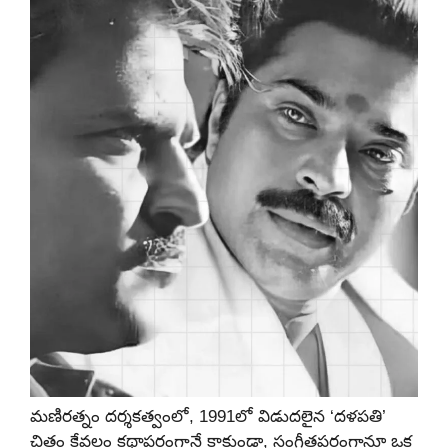
మణిరత్నం దర్శకత్వంలో, 1991లో విడుదలైన ‘దళపతి’
చిత్రం కేవలం కథాపరంగానే కాకుండా, సంగీతపరంగానూ ఒక