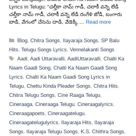
Lyrics in Telugu: “చల్తీకా నామ్ గాడీ, చలాకీ వన్నె లేడి
చల్తీకా నామ్ గాడీ, చలాకీ వన్నె లేడి రంగేళి జోడి, బంగారు
బాడి, వేగంలో చేసెను దాడి, వేడెక్కి …
Read more
Categories
Blog
,
Chitra Songs
,
Ilayaraja Songs
,
SP Balu
Hits
,
Telugu Songs Lyrics
,
Vennelakanti Songs
Tags
Aadi
,
Aadi Uttaravalli
,
AadiUttaravalli
,
Chalti Ka
Naam Gaadi Song
,
Chalti Ka Naam Gaadi Song
Lyrics
,
Chalti Ka Naam Gaadi Song Lyrics in
Telugu
,
Chettu Kinda Pleader Songs
,
Chitra Hits
,
Chitra Telugu Songs
,
Cine Raaga Telugu
,
Cineraaga
,
Cineraaga Telugu
,
Cineraagalyrics
,
Cineraagapoets
,
Cineraagatelugu
,
Cineraagatelugulyrics
,
Ilayaraja Hits
,
Ilayaraja
Songs
,
Ilayaraja Telugu Songs
,
K.S. Chithra Songs
,