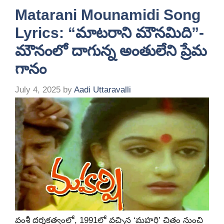
Matarani Mounamidi Song
Lyrics: “మాటరాని మౌనమిది”-
మౌనంలో దాగున్న అంతులేని ప్రేమ
గానం
July 4, 2025
by
Aadi Uttaravalli
వంశీ దర్శకత్వంలో, 1991లో వచ్చిన ‘మహర్షి’ చిత్రం నుంచి