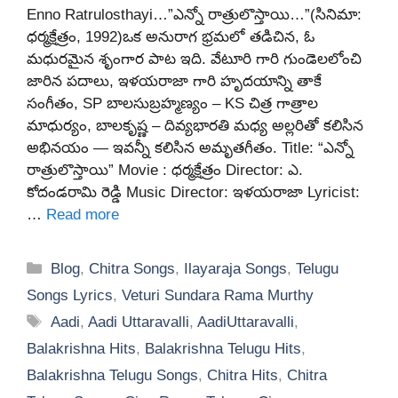
Enno Ratrulosthayi…”ఎన్నో రాత్రులొస్తాయి…”(సినిమా:
ధర్మక్షేత్రం, 1992)ఒక అనురాగ భ్రమలో తడిచిన, ఓ
మధురమైన శృంగార పాట ఇది. వేటూరి గారి గుండెలలోంచి
జారిన పదాలు, ఇళయరాజా గారి హృదయాన్ని తాకే
సంగీతం, SP బాలసుబ్రహ్మణ్యం – KS చిత్ర గాత్రాల
మాధుర్యం, బాలకృష్ణ – దివ్యభారతి మధ్య అల్లరితో కలిసిన
అభినయం — ఇవన్నీ కలిసిన అమృతగీతం. Title: “ఎన్నో
రాత్రులొస్తాయి” Movie : ధర్మక్షేత్రం Director: ఎ.
కోదండరామి రెడ్డి Music Director: ఇళయరాజా Lyricist:
…
Read more
Categories
Blog
,
Chitra Songs
,
Ilayaraja Songs
,
Telugu
Songs Lyrics
,
Veturi Sundara Rama Murthy
Tags
Aadi
,
Aadi Uttaravalli
,
AadiUttaravalli
,
Balakrishna Hits
,
Balakrishna Telugu Hits
,
Balakrishna Telugu Songs
,
Chitra Hits
,
Chitra