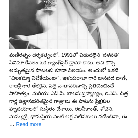
మణిరత్నం దర్శకత్వంలో, 1991లో విడుదలైన ‘దళపతి’
సినిమా కేవలం ఒక గ్యాంగ్‌స్టర్ డ్రామా కాదు, అది కొన్ని
అద్భుతమైన పాటలకు కూడా నిలయం. అందులో ఒకటి
“చిలకమ్మా చిటికేయంటా”. ఇళయరాజా గారి జానపద బాణీ,
రాజశ్రీ గారి తేలికైన, పల్లె వాతావరణాన్ని ప్రతిబింబించే
సాహిత్యం, మరియు ఎస్.పి. బాలసుబ్రహ్మణ్యం, కె.ఎస్. చిత్ర
గార్ల ఉల్లాసభరితమైన గాత్రాలు ఈ పాటను ప్రేక్షకుల
హృదయాలలో సుస్థిరం చేశాయి. రజనీకాంత్, శోభన,
మమ్ముట్టి, భానుప్రియ వంటి అగ్ర నటీనటులు నటించినా, ఈ
…
Read more