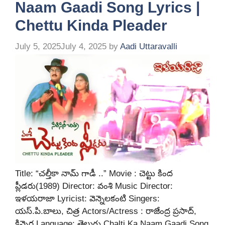
Naam Gaadi Song Lyrics |
Chettu Kinda Pleader
July 5, 2025
July 4, 2025
by
Aadi Uttaravalli
Title: “చల్తీకా నామ్ గాడీ ..” Movie : చెట్టు కింద
ప్లీడరు(1989) Director: వంశి Music Director:
ఇళయరాజా Lyricist: వెన్నెలకంటి Singers:
యస్.పి.బాలు, చిత్ర Actors/Actress : రాజేంద్ర ప్రసాద్,
కిన్నెర Language: తెలుగు Chalti Ka Naam Gaadi Song