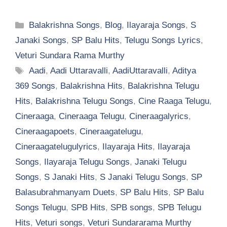
Categories
Balakrishna Songs
,
Blog
,
Ilayaraja Songs
,
S
Janaki Songs
,
SP Balu Hits
,
Telugu Songs Lyrics
,
Veturi Sundara Rama Murthy
Tags
Aadi
,
Aadi Uttaravalli
,
AadiUttaravalli
,
Aditya
369 Songs
,
Balakrishna Hits
,
Balakrishna Telugu
Hits
,
Balakrishna Telugu Songs
,
Cine Raaga Telugu
,
Cineraaga
,
Cineraaga Telugu
,
Cineraagalyrics
,
Cineraagapoets
,
Cineraagatelugu
,
Cineraagatelugulyrics
,
Ilayaraja Hits
,
Ilayaraja
Songs
,
Ilayaraja Telugu Songs
,
Janaki Telugu
Songs
,
S Janaki Hits
,
S Janaki Telugu Songs
,
SP
Balasubrahmanyam Duets
,
SP Balu Hits
,
SP Balu
Songs Telugu
,
SPB Hits
,
SPB songs
,
SPB Telugu
Hits
,
Veturi songs
,
Veturi Sundararama Murthy