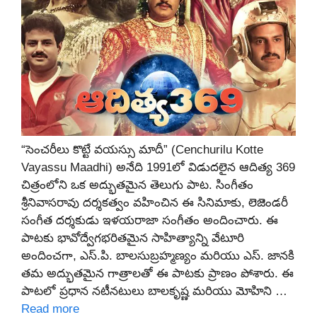
“సెంచరీలు కొట్టే వయస్సు మాదీ” (Cenchurilu Kotte
Vayassu Maadhi) అనేది 1991లో విడుదలైన ఆదిత్య 369
చిత్రంలోని ఒక అద్భుతమైన తెలుగు పాట. సింగీతం
శ్రీనివాసరావు దర్శకత్వం వహించిన ఈ సినిమాకు, లెజెండరీ
సంగీత దర్శకుడు ఇళయరాజా సంగీతం అందించారు. ఈ
పాటకు భావోద్వేగభరితమైన సాహిత్యాన్ని వేటూరి
అందించగా, ఎస్.పి. బాలసుబ్రహ్మణ్యం మరియు ఎస్. జానకి
తమ అద్భుతమైన గాత్రాలతో ఈ పాటకు ప్రాణం పోశారు. ఈ
పాటలో ప్రధాన నటీనటులు బాలకృష్ణ మరియు మోహిని …
Read more