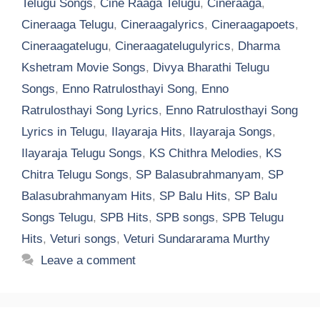
Telugu Songs
,
Cine Raaga Telugu
,
Cineraaga
,
Cineraaga Telugu
,
Cineraagalyrics
,
Cineraagapoets
,
Cineraagatelugu
,
Cineraagatelugulyrics
,
Dharma
Kshetram Movie Songs
,
Divya Bharathi Telugu
Songs
,
Enno Ratrulosthayi Song
,
Enno
Ratrulosthayi Song Lyrics
,
Enno Ratrulosthayi Song
Lyrics in Telugu
,
Ilayaraja Hits
,
Ilayaraja Songs
,
Ilayaraja Telugu Songs
,
KS Chithra Melodies
,
KS
Chitra Telugu Songs
,
SP Balasubrahmanyam
,
SP
Balasubrahmanyam Hits
,
SP Balu Hits
,
SP Balu
Songs Telugu
,
SPB Hits
,
SPB songs
,
SPB Telugu
Hits
,
Veturi songs
,
Veturi Sundararama Murthy
Leave a comment