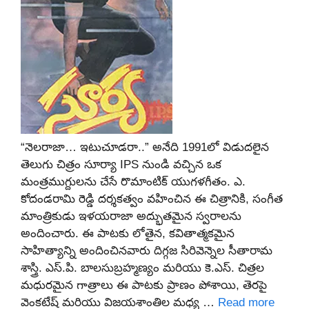
“నెలరాజా… ఇటుచూడరా..” అనేది 1991లో విడుదలైన
తెలుగు చిత్రం సూర్యా IPS నుండి వచ్చిన ఒక
మంత్రముగ్దులను చేసే రొమాంటిక్ యుగళగీతం. ఎ.
కోదండరామి రెడ్డి దర్శకత్వం వహించిన ఈ చిత్రానికి, సంగీత
మాంత్రికుడు ఇళయరాజా అద్భుతమైన స్వరాలను
అందించారు. ఈ పాటకు లోతైన, కవితాత్మకమైన
సాహిత్యాన్ని అందించినవారు దిగ్గజ సిరివెన్నెల సీతారామ
శాస్త్రి. ఎస్.పి. బాలసుబ్రహ్మణ్యం మరియు కె.ఎస్. చిత్రల
మధురమైన గాత్రాలు ఈ పాటకు ప్రాణం పోశాయి, తెరపై
వెంకటేష్ మరియు విజయశాంతిల మధ్య …
Read more