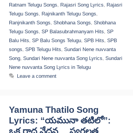
Ratnam Telugu Songs
,
Rajasri Song Lyrics
,
Rajasri
Telugu Songs
,
Rajnikanth Telugu Songs
,
Ranjnikanth Songs
,
Shobhana Songs
,
Shobhana
Telugu Songs
,
SP Balasubrahmanyam Hits
,
SP
Balu Hits
,
SP Balu Songs Telugu
,
SPB Hits
,
SPB
songs
,
SPB Telugu Hits
,
Sundari Nene nuvvanta
Song
,
Sundari Nene nuvvanta Song Lyrics
,
Sundari
Nene nuvvanta Song Lyrics in Telugu
Leave a comment
Yamuna Thatilo Song
Lyrics: “యమునా తటిలో”:
ఒక రాధ వేదన… స్వర్ణలత