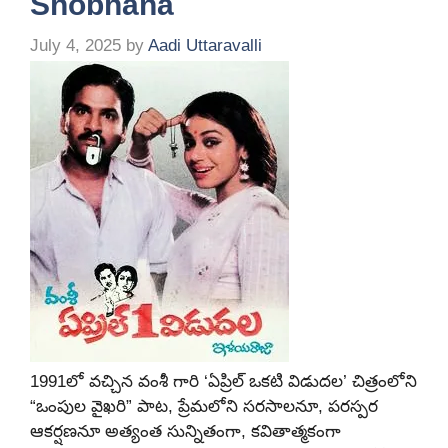
Shobhana
July 4, 2025
by
Aadi Uttaravalli
1991లో వచ్చిన వంశీ గారి ‘ఏప్రిల్ ఒకటి విడుదల’ చిత్రంలోని
“ఒంపుల వైఖరి” పాట, ప్రేమలోని సరసాలనూ, పరస్పర
ఆకర్షణనూ అత్యంత సున్నితంగా, కవితాత్మకంగా