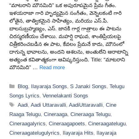
“మాటరాని మౌనమిది” ఒక అపురూపమైన ప్రేమ గీతం.
ఇళయరాజా గారి హృద్యమైన సంగీతం, వెన్నెలకంటి గారి
లోతైన, తాత్వికమైన సాహిత్యం, మరియు ఎస్.పి.
బాలసుబ్రహ్మణ్యం, ఎస్. జానకి గార్ల గాత్రాలు ఈ పాటను
చిరస్మరణీయం చేశాయి. మహర్షి రాఘవ, శాంతిప్రియలపై
చిత్రీకరించబడిన ఈ పాట, కేవలం ప్రేమనే కాదు, మౌనంలో
దాగున్న భావాలను, అందని ఆశలను, అంతులేని ఆరాటాన్ని
అత్యంత కవితాత్మకంగా ఆవిష్కరిస్తుంది. Title: “మాటరాని
మౌనమిది” …
Read more
Categories
Blog
,
Ilayaraja Songs
,
S Janaki Songs
,
Telugu
Songs Lyrics
,
Vennelakanti Songs
Tags
Aadi
,
Aadi Uttaravalli
,
AadiUttaravalli
,
Cine
Raaga Telugu
,
Cineraaga
,
Cineraaga Telugu
,
Cineraagalyrics
,
Cineraagapoets
,
Cineraagatelugu
,
Cineraagatelugulyrics
,
Ilayaraja Hits
,
Ilayaraja