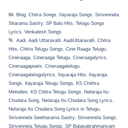
Categories
Blog
,
Chitra Songs
,
Ilayaraja Songs
,
Sirivennela
Sitarama Sastry
,
SP Balu Hits
,
Telugu Songs
Lyrics
,
Venkatesh Songs
Tags
Aadi
,
Aadi Uttaravalli
,
AadiUttaravalli
,
Chitra
Hits
,
Chitra Telugu Songs
,
Cine Raaga Telugu
,
Cineraaga
,
Cineraaga Telugu
,
Cineraagalyrics
,
Cineraagapoets
,
Cineraagatelugu
,
Cineraagatelugulyrics
,
Ilayaraja Hits
,
Ilayaraja
Songs
,
Ilayaraja Telugu Songs
,
KS Chithra
Melodies
,
KS Chitra Telugu Songs
,
Nelaraja Itu
Chudara Song
,
Nelaraja Itu Chudara Song Lyrics
,
Nelaraja Itu Chudara Song Lyrics in Telugu
,
Sirivennela Seetharama Sastry
,
Sirivennela Songs
,
Sirivennela Telugu Songs
,
SP Balasubrahmanyam