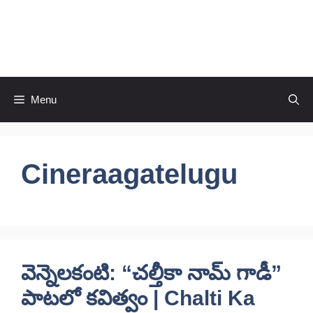
Skip
to
CineRaagaTelugu
content
Menu
Cineraagatelugu
వెన్నెలకంటి: “చల్తీకా నామ్ గాడీ”
పాటలో కవిత్వం | Chalti Ka