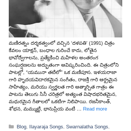
మణిరత్నం దర్శకత్వంలో వచ్చిన ‘దళపతి’ (1991) చిత్రం
కేవలం యాక్షన్, బంధాల గురించే కాదు, లోతైన
భావోద్వేగాలను, ప్రత్యేకించి మహిళల అంతరంగ
సంఘర్షణలను అద్భుతంగా ఆవిష్కరించింది. ఈ చిత్రంలోని
పాటల్లో, “యమునా తటిలో” ఒక మణిపూస. ఇళయరాజా
గారి హృదయవిదారకమైన సంగీతం, రాజశ్రీ గారి ఆర్ద్రమైన
సాహిత్యం, మరియు స్వర్ణలత గారి ఆత్మార్పిత గాత్రం ఈ
పాటను తెలుగు సినీ చరిత్రలో అత్యంత విషాదభరితమైన,
మధురమైన గీతాలలో ఒకటిగా నిలిపాయి. రజనీకాంత్,
శోభన, మమ్ముట్టి, భానుప్రియ వంటి …
Read more
Categories
Blog
,
Ilayaraja Songs
,
Swarnalatha Songs
,