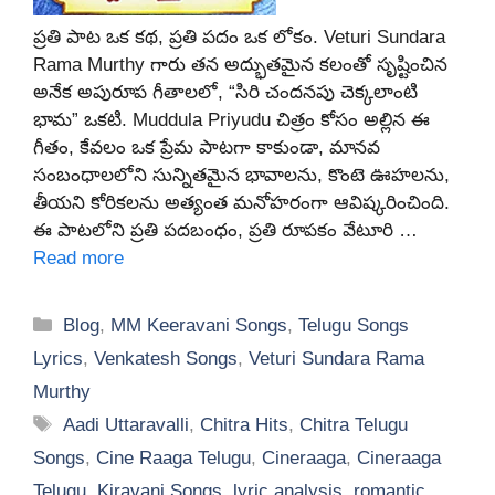
ప్రతి పాట ఒక కథ, ప్రతి పదం ఒక లోకం. Veturi Sundara
Rama Murthy గారు తన అద్భుతమైన కలంతో సృష్టించిన
అనేక అపురూప గీతాలలో, “సిరి చందనపు చెక్కలాంటి
భామ” ఒకటి. Muddula Priyudu చిత్రం కోసం అల్లిన ఈ
గీతం, కేవలం ఒక ప్రేమ పాటగా కాకుండా, మానవ
సంబంధాలలోని సున్నితమైన భావాలను, కొంటె ఊహలను,
తీయని కోరికలను అత్యంత మనోహరంగా ఆవిష్కరించింది.
ఈ పాటలోని ప్రతి పదబంధం, ప్రతి రూపకం వేటూరి …
Read more
Categories
Blog
,
MM Keeravani Songs
,
Telugu Songs
Lyrics
,
Venkatesh Songs
,
Veturi Sundara Rama
Murthy
Tags
Aadi Uttaravalli
,
Chitra Hits
,
Chitra Telugu
Songs
,
Cine Raaga Telugu
,
Cineraaga
,
Cineraaga
Telugu
,
Kiravani Songs
,
lyric analysis
,
romantic