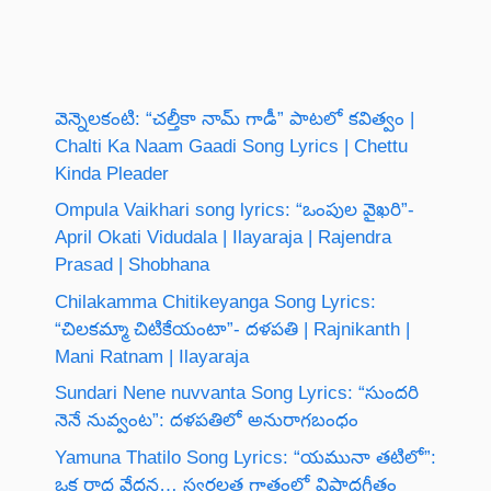
వెన్నెలకంటి: “చల్తీకా నామ్ గాడీ” పాటలో కవిత్వం |
Chalti Ka Naam Gaadi Song Lyrics | Chettu
Kinda Pleader
Ompula Vaikhari song lyrics: “ఒంపుల వైఖరి”-
April Okati Vidudala | Ilayaraja | Rajendra
Prasad | Shobhana
Chilakamma Chitikeyanga Song Lyrics:
“చిలకమ్మా చిటికేయంటా”- దళపతి | Rajnikanth |
Mani Ratnam | Ilayaraja
Sundari Nene nuvvanta Song Lyrics: “సుందరి
నెనే నువ్వంట”: దళపతిలో అనురాగబంధం
Yamuna Thatilo Song Lyrics: “యమునా తటిలో”:
ఒక రాధ వేదన… స్వర్ణలత గాత్రంలో విషాదగీతం