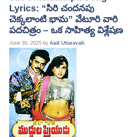
Lyrics: “సిరి చందనపు
చెక్కలాంటి భామ” వేటూరి వారి
పదచిత్రం – ఒక సాహిత్య విశ్లేషణ
June 30, 2025
by
Aadi Uttaravalli