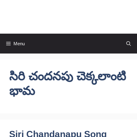
Skip
to
CineRaagaTelugu
content
Menu
సిరి చందనపు చెక్కలాంటి
భామ
Siri Chandanapu Song