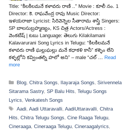
Title: “కిలకిలమనే కళావరు రాణి ..” Movie : కూలీ నం. 1
Director: కె. రాఘవేంద్ర రావు Music Director:
ఇళయరాజా Lyricist: సిరివెన్నెల సీతారామ శాస్త్రి Singers:
SP బాలసుబ్రహ్మణ్యం, KS చిత్ర Actors/Actress :
వెంకటేష్ | టబు Language: తెలుగు Kilakilamani
Kalavarurani Song Lyrics in Telugu: “కిలకిలమనే
కళావరు రాణి ఘల్లుఘల్లు మనే కధాకళి కానీ” కళ్ళెం లేని
కళ్ళల్లోని కవ్వింతల్ని హలో అని” – male “చల్ …
Read
more
Categories
Blog
,
Chitra Songs
,
Ilayaraja Songs
,
Sirivennela
Sitarama Sastry
,
SP Balu Hits
,
Telugu Songs
Lyrics
,
Venkatesh Songs
Tags
Aadi
,
Aadi Uttaravalli
,
AadiUttaravalli
,
Chitra
Hits
,
Chitra Telugu Songs
,
Cine Raaga Telugu
,
Cineraaga
,
Cineraaga Telugu
,
Cineraagalyrics
,