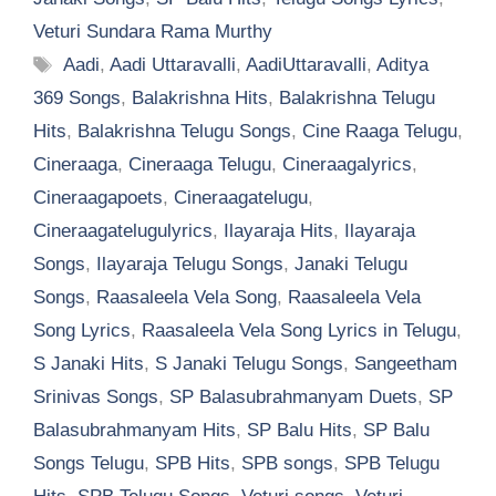
Veturi Sundara Rama Murthy
Tags
Aadi
,
Aadi Uttaravalli
,
AadiUttaravalli
,
Aditya
369 Songs
,
Balakrishna Hits
,
Balakrishna Telugu
Hits
,
Balakrishna Telugu Songs
,
Cine Raaga Telugu
,
Cineraaga
,
Cineraaga Telugu
,
Cineraagalyrics
,
Cineraagapoets
,
Cineraagatelugu
,
Cineraagatelugulyrics
,
Ilayaraja Hits
,
Ilayaraja
Songs
,
Ilayaraja Telugu Songs
,
Janaki Telugu
Songs
,
Raasaleela Vela Song
,
Raasaleela Vela
Song Lyrics
,
Raasaleela Vela Song Lyrics in Telugu
,
S Janaki Hits
,
S Janaki Telugu Songs
,
Sangeetham
Srinivas Songs
,
SP Balasubrahmanyam Duets
,
SP
Balasubrahmanyam Hits
,
SP Balu Hits
,
SP Balu
Songs Telugu
,
SPB Hits
,
SPB songs
,
SPB Telugu