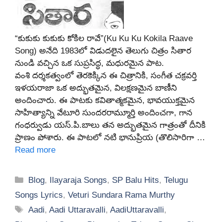
“కుకుకు కుకుకు కోకిల రావే”(Ku Ku Ku Kokila Raave
Song) అనేది 1983లో విడుదలైన తెలుగు చిత్రం సితార
నుండి వచ్చిన ఒక సుప్రసిద్ధ, మధురమైన పాట.
వంశి దర్శకత్వంలో తెరకెక్కిన ఈ చిత్రానికి, సంగీత చక్రవర్తి
ఇళయరాజా ఒక అద్భుతమైన, విలక్షణమైన బాణీని
అందించారు. ఈ పాటకు కవితాత్మకమైన, భావయుక్తమైన
సాహిత్యాన్ని వేటూరి సుందరరామ్మూర్తి అందించగా, గాన
గంధర్వుడు యస్.పి.బాలు తన అద్భుతమైన గాత్రంతో దీనికి
ప్రాణం పోశారు. ఈ పాటలో నటి భానుప్రియ (తొలిసారిగా …
Read more
Categories
Blog
,
Ilayaraja Songs
,
SP Balu Hits
,
Telugu
Songs Lyrics
,
Veturi Sundara Rama Murthy
Tags
Aadi
,
Aadi Uttaravalli
,
AadiUttaravalli
,