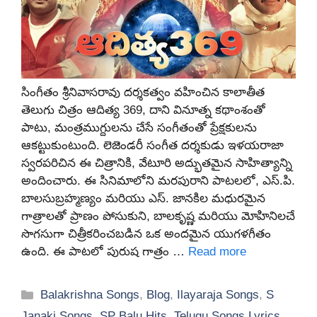
సింగీతం శ్రీనివాసరావు దర్శకత్వం వహించిన కాలాతీత
తెలుగు చిత్రం ఆదిత్య 369, దాని వినూత్న కథాంశంతో
పాటు, మంత్రముగ్దులను చేసే సంగీతంతో ప్రేక్షకులను
ఆకట్టుకుంటుంది. లెజెండరీ సంగీత దర్శకుడు ఇళయరాజా
స్వరపరిచిన ఈ చిత్రానికి, వేటూరి అద్భుతమైన సాహిత్యాన్ని
అందించారు. ఈ సినిమాలోని మరపురాని పాటలలో, ఎస్.పి.
బాలసుబ్రహ్మణ్యం మరియు ఎస్. జానకిల మధురమైన
గాత్రాలతో ప్రాణం పోసుకుని, బాలకృష్ణ మరియు మోహినిలచే
సొగసుగా చిత్రీకరించబడిన ఒక అందమైన యుగళగీతం
ఉంది. ఈ పాటలో పురుష గాత్రం …
Read more
Categories
Balakrishna Songs
,
Blog
,
Ilayaraja Songs
,
S
Janaki Songs
,
SP Balu Hits
,
Telugu Songs Lyrics
,