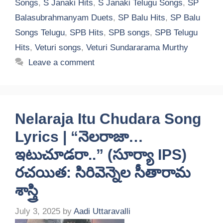
Songs
,
S Janaki Hits
,
S Janaki Telugu Songs
,
SP
Balasubrahmanyam Duets
,
SP Balu Hits
,
SP Balu
Songs Telugu
,
SPB Hits
,
SPB songs
,
SPB Telugu
Hits
,
Veturi songs
,
Veturi Sundararama Murthy
Leave a comment
Nelaraja Itu Chudara Song
Lyrics | “నెలరాజా…
ఇటుచూడరా..” (సూర్యా IPS)
రచయిత: సిరివెన్నెల సీతారామ
శాస్త్రి
July 3, 2025
by
Aadi Uttaravalli