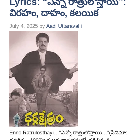
Lyrics: “ఎన్నో రాత్రులొస్తాయి”:
విరహం, దాహం, కలయిక
July 4, 2025
by
Aadi Uttaravalli
Enno Ratrulosthayi…”ఎన్నో రాత్రులొస్తాయి…”(సినిమా: