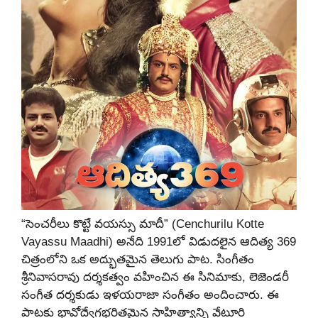
“సెంచరీలు కొట్టే వయస్సు మాదీ” (Cenchurilu Kotte
Vayassu Maadhi) అనేది 1991లో విడుదలైన ఆదిత్య 369
చిత్రంలోని ఒక అద్భుతమైన తెలుగు పాట. సింగీతం
శ్రీనివాసరావు దర్శకత్వం వహించిన ఈ సినిమాకు, లెజెండరీ
సంగీత దర్శకుడు ఇళయరాజా సంగీతం అందించారు. ఈ
పాటకు భావోద్వేగభరితమైన సాహిత్యాన్ని వేటూరి