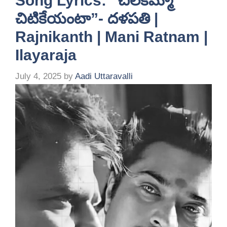
Song Lyrics: “చిలకమ్మా
చిటికేయంటా”- దళపతి |
Rajnikanth | Mani Ratnam |
Ilayaraja
July 4, 2025
by
Aadi Uttaravalli