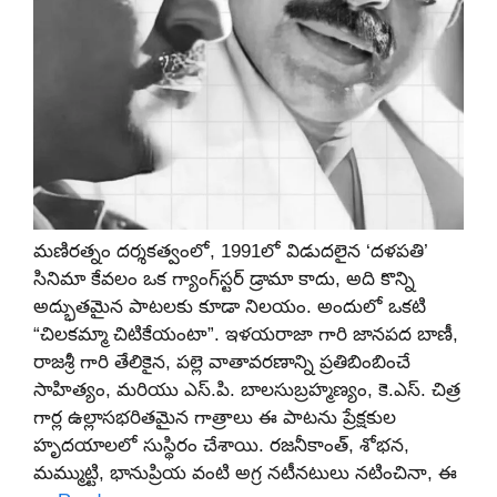
మణిరత్నం దర్శకత్వంలో, 1991లో విడుదలైన ‘దళపతి’
సినిమా కేవలం ఒక గ్యాంగ్‌స్టర్ డ్రామా కాదు, అది కొన్ని
అద్భుతమైన పాటలకు కూడా నిలయం. అందులో ఒకటి
“చిలకమ్మా చిటికేయంటా”. ఇళయరాజా గారి జానపద బాణీ,
రాజశ్రీ గారి తేలికైన, పల్లె వాతావరణాన్ని ప్రతిబింబించే
సాహిత్యం, మరియు ఎస్.పి. బాలసుబ్రహ్మణ్యం, కె.ఎస్. చిత్ర
గార్ల ఉల్లాసభరితమైన గాత్రాలు ఈ పాటను ప్రేక్షకుల
హృదయాలలో సుస్థిరం చేశాయి. రజనీకాంత్, శోభన,
మమ్ముట్టి, భానుప్రియ వంటి అగ్ర నటీనటులు నటించినా, ఈ