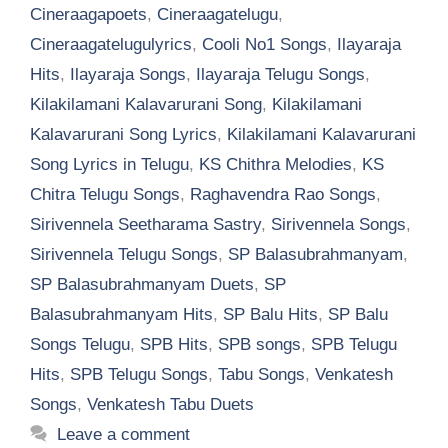
Cineraagapoets
,
Cineraagatelugu
,
Cineraagatelugulyrics
,
Cooli No1 Songs
,
Ilayaraja
Hits
,
Ilayaraja Songs
,
Ilayaraja Telugu Songs
,
Kilakilamani Kalavarurani Song
,
Kilakilamani
Kalavarurani Song Lyrics
,
Kilakilamani Kalavarurani
Song Lyrics in Telugu
,
KS Chithra Melodies
,
KS
Chitra Telugu Songs
,
Raghavendra Rao Songs
,
Sirivennela Seetharama Sastry
,
Sirivennela Songs
,
Sirivennela Telugu Songs
,
SP Balasubrahmanyam
,
SP Balasubrahmanyam Duets
,
SP
Balasubrahmanyam Hits
,
SP Balu Hits
,
SP Balu
Songs Telugu
,
SPB Hits
,
SPB songs
,
SPB Telugu
Hits
,
SPB Telugu Songs
,
Tabu Songs
,
Venkatesh
Songs
,
Venkatesh Tabu Duets
Leave a comment