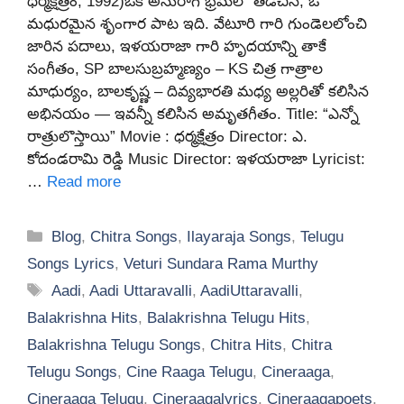
ధర్మక్షేత్రం, 1992)ఒక అనురాగ భ్రమలో తడిచిన, ఓ
మధురమైన శృంగార పాట ఇది. వేటూరి గారి గుండెలలోంచి
జారిన పదాలు, ఇళయరాజా గారి హృదయాన్ని తాకే
సంగీతం, SP బాలసుబ్రహ్మణ్యం – KS చిత్ర గాత్రాల
మాధుర్యం, బాలకృష్ణ – దివ్యభారతి మధ్య అల్లరితో కలిసిన
అభినయం — ఇవన్నీ కలిసిన అమృతగీతం. Title: “ఎన్నో
రాత్రులొస్తాయి” Movie : ధర్మక్షేత్రం Director: ఎ.
కోదండరామి రెడ్డి Music Director: ఇళయరాజా Lyricist:
…
Read more
Categories
Blog
,
Chitra Songs
,
Ilayaraja Songs
,
Telugu
Songs Lyrics
,
Veturi Sundara Rama Murthy
Tags
Aadi
,
Aadi Uttaravalli
,
AadiUttaravalli
,
Balakrishna Hits
,
Balakrishna Telugu Hits
,
Balakrishna Telugu Songs
,
Chitra Hits
,
Chitra
Telugu Songs
,
Cine Raaga Telugu
,
Cineraaga
,
Cineraaga Telugu
,
Cineraagalyrics
,
Cineraagapoets
,