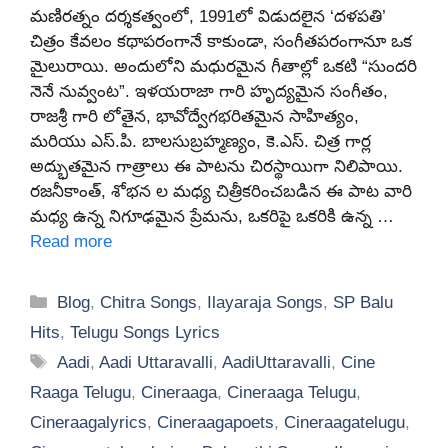
మణిరత్నం దర్శకత్వంలో, 1991లో విడుదలైన ‘దళపతి’
చిత్రం కేవలం కథాపరంగానే కాకుండా, సంగీతపరంగానూ ఒక
మైలురాయి. అందులోని మధురమైన గీతాల్లో ఒకటి “సుందరి
నెనే నువ్వంట”. ఇళయరాజా గారి హృద్యమైన సంగీతం,
రాజశ్రీ గారి లోతైన, భావోద్వేగభరితమైన సాహిత్యం,
మరియు ఎస్.పి. బాలసుబ్రహ్మణ్యం, కె.ఎస్. చిత్ర గార్ల
అద్భుతమైన గాత్రాలు ఈ పాటను చిరస్థాయిగా నిలిపాయి.
రజనీకాంత్, శోభన ల మధ్య చిత్రీకరించబడిన ఈ పాట వారి
మధ్య ఉన్న నిగూఢమైన ప్రేమను, ఒకరిపై ఒకరికి ఉన్న …
Read more
Categories
Blog
,
Chitra Songs
,
Ilayaraja Songs
,
SP Balu
Hits
,
Telugu Songs Lyrics
Tags
Aadi
,
Aadi Uttaravalli
,
AadiUttaravalli
,
Cine
Raaga Telugu
,
Cineraaga
,
Cineraaga Telugu
,
Cineraagalyrics
,
Cineraagapoets
,
Cineraagatelugu
,