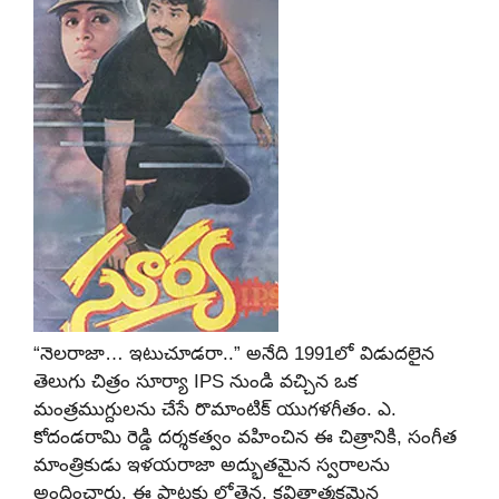
“నెలరాజా… ఇటుచూడరా..” అనేది 1991లో విడుదలైన
తెలుగు చిత్రం సూర్యా IPS నుండి వచ్చిన ఒక
మంత్రముగ్దులను చేసే రొమాంటిక్ యుగళగీతం. ఎ.
కోదండరామి రెడ్డి దర్శకత్వం వహించిన ఈ చిత్రానికి, సంగీత
మాంత్రికుడు ఇళయరాజా అద్భుతమైన స్వరాలను
అందించారు. ఈ పాటకు లోతైన, కవితాత్మకమైన