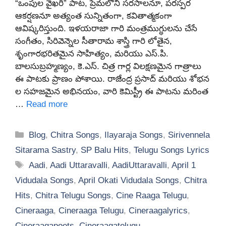
“ఒంపుల వైఖరి” పాట, ప్రేమలోని సరసాలనూ, పరస్పర
ఆకర్షణనూ అత్యంత సున్నితంగా, కవితాత్మకంగా
ఆవిష్కరిస్తుంది. ఇళయరాజా గారి మంత్రముగ్ధులను చేసే
సంగీతం, సిరివెన్నెల సీతారామ శాస్త్రి గారి లోతైన,
శృంగారభరితమైన సాహిత్యం, మరియు ఎస్.పి.
బాలసుబ్రహ్మణ్యం, కె.ఎస్. చిత్ర గార్ల విలక్షణమైన గాత్రాలు
ఈ పాటకు ప్రాణం పోశాయి. రాజేంద్ర ప్రసాద్ మరియు శోభన
ల సహజమైన అభినయం, వారి కెమిస్ట్రీ ఈ పాటను మరింత
…
Read more
Categories
Blog
,
Chitra Songs
,
Ilayaraja Songs
,
Sirivennela
Sitarama Sastry
,
SP Balu Hits
,
Telugu Songs Lyrics
Tags
Aadi
,
Aadi Uttaravalli
,
AadiUttaravalli
,
April 1
Vidudala Songs
,
April Okati Vidudala Songs
,
Chitra
Hits
,
Chitra Telugu Songs
,
Cine Raaga Telugu
,
Cineraaga
,
Cineraaga Telugu
,
Cineraagalyrics
,
Cineraagapoets
,
Cineraagatelugu
,