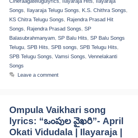
Cineraagatelugulyrics
,
Ilayaraja Hits
,
Ilayaraja
Songs
,
Ilayaraja Telugu Songs
,
K.S. Chithra Songs
,
KS Chitra Telugu Songs
,
Rajendra Prasad Hit
Songs
,
Rajendra Prasad Songs
,
SP
Balasubrahmanyam
,
SP Balu Hits
,
SP Balu Songs
Telugu
,
SPB Hits
,
SPB songs
,
SPB Telugu Hits
,
SPB Telugu Songs
,
Vamsi Songs
,
Vennelakanti
Songs
Leave a comment
Ompula Vaikhari song
lyrics: “ఒంపుల వైఖరి”- April
Okati Vidudala | Ilayaraja |