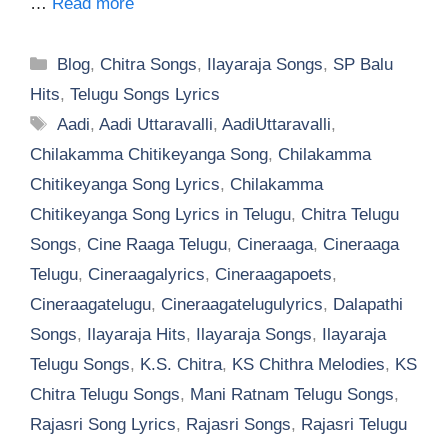
…
Read more
Categories
Blog
,
Chitra Songs
,
Ilayaraja Songs
,
SP Balu
Hits
,
Telugu Songs Lyrics
Tags
Aadi
,
Aadi Uttaravalli
,
AadiUttaravalli
,
Chilakamma Chitikeyanga Song
,
Chilakamma
Chitikeyanga Song Lyrics
,
Chilakamma
Chitikeyanga Song Lyrics in Telugu
,
Chitra Telugu
Songs
,
Cine Raaga Telugu
,
Cineraaga
,
Cineraaga
Telugu
,
Cineraagalyrics
,
Cineraagapoets
,
Cineraagatelugu
,
Cineraagatelugulyrics
,
Dalapathi
Songs
,
Ilayaraja Hits
,
Ilayaraja Songs
,
Ilayaraja
Telugu Songs
,
K.S. Chitra
,
KS Chithra Melodies
,
KS
Chitra Telugu Songs
,
Mani Ratnam Telugu Songs
,
Rajasri Song Lyrics
,
Rajasri Songs
,
Rajasri Telugu