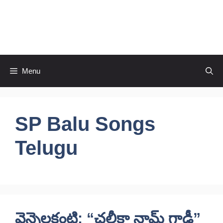
Skip
to
CineRaagaTelugu
content
Menu
SP Balu Songs
Telugu
వెన్నెలకంటి: “చల్తీకా నామ్ గాడీ”