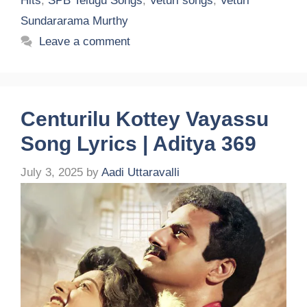
Hits
,
SPB Telugu Songs
,
Veturi songs
,
Veturi
Sundararama Murthy
Leave a comment
Centurilu Kottey Vayassu
Song Lyrics | Aditya 369
July 3, 2025
by
Aadi Uttaravalli