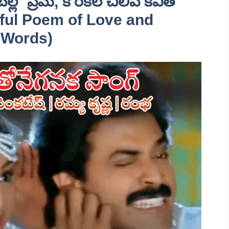
ల్లో ప్రేమ, కోరికల చిలిపి కవిత
ful Poem of Love and
s Words)