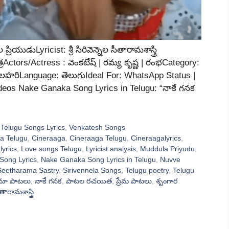
రియుడుLyricist: శ్రీ సిరివెన్నెల సీతారామశాస్త్రి
త్రActors/Actress : వెంకటేష్ | రమ్య కృష్ణ | రంభCategory:
రేమలహరిLanguage: తెలుగుIdeal For: WhatsApp Status |
ideos Nake Ganaka Song Lyrics in Telugu: “నాకే గనక
,
Telugu Songs Lyrics
,
Venkatesh Songs
a Telugu
,
Cineraaga
,
Cineraaga Telugu
,
Cineraagalyrics
,
lyrics
,
Love songs Telugu
,
Lyricist analysis
,
Muddula Priyudu
,
Song Lyrics
,
Nake Ganaka Song Lyrics in Telugu
,
Nuvve
 Seetharama Sastry
,
Sirivennela Songs
,
Telugu poetry
,
Telugu
ిమా పాటలు
,
నాకే గనక
,
పాటల రచయిత
,
ప్రేమ పాటలు
,
శృంగార
ీతారామశాస్త్రి