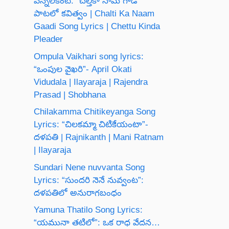
వెన్నెలకంటి: “చల్తీకా నామ్ గాడీ”
పాటలో కవిత్వం | Chalti Ka Naam
Gaadi Song Lyrics | Chettu Kinda
Pleader
Ompula Vaikhari song lyrics:
“ఒంపుల వైఖరి”- April Okati
Vidudala | Ilayaraja | Rajendra
Prasad | Shobhana
Chilakamma Chitikeyanga Song
Lyrics: “చిలకమ్మా చిటికేయంటా”-
దళపతి | Rajnikanth | Mani Ratnam
| Ilayaraja
Sundari Nene nuvvanta Song
Lyrics: “సుందరి నెనే నువ్వంట”:
దళపతిలో అనురాగబంధం
Yamuna Thatilo Song Lyrics:
“యమునా తటిలో”: ఒక రాధ వేదన…