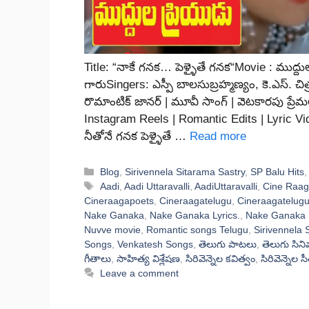
Title: “నాకే గనక… పెళ్ళైతే గనక“Movie : ముద్దుల ప్
గారుSingers: ఎస్పీ బాలసుబ్రహ్మణ్యం, కె.ఎస్. చి
రొమాంటిక్ జానర్ | మూవీ సాంగ్ | వెటకారపు ప్
Instagram Reels | Romantic Edits | Lyric V
నీతోనే గనక పెళ్ళైతే …
Read more
Categories
Blog
,
Sirivennela Sitarama Sastry
,
SP Balu Hits
Tags
Aadi
,
Aadi Uttaravalli
,
AadiUttaravalli
,
Cine Raag
Cineraagapoets
,
Cineraagatelugu
,
Cineraagatelugu
Nake Ganaka
,
Nake Ganaka Lyrics.
,
Nake Ganaka 
Nuvve movie
,
Romantic songs Telugu
,
Sirivennela
Songs
,
Venkatesh Songs
,
తెలుగు పాటలు
,
తెలుగు సిన
గీతాలు
,
సాహిత్య విశ్లేషణ
,
సిరివెన్నెల కవిత్వం
,
సిరివెన్నెల స
Leave a comment