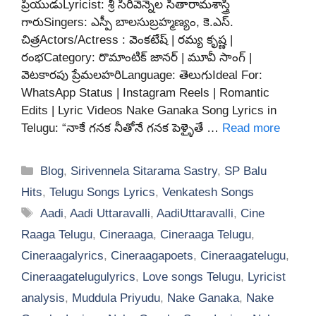
ప్రియుడుLyricist: శ్రీ సిరివెన్నెల సీతారామశాస్త్రి
గారుSingers: ఎస్పీ బాలసుబ్రహ్మణ్యం, కె.ఎస్.
చిత్రActors/Actress : వెంకటేష్ | రమ్య కృష్ణ |
రంభCategory: రొమాంటిక్ జానర్ | మూవీ సాంగ్ |
వెటకారపు ప్రేమలహరిLanguage: తెలుగుIdeal For:
WhatsApp Status | Instagram Reels | Romantic
Edits | Lyric Videos Nake Ganaka Song Lyrics in
Telugu: “నాకే గనక నీతోనే గనక పెళ్ళైతే …
Read more
Categories
Blog
,
Sirivennela Sitarama Sastry
,
SP Balu
Hits
,
Telugu Songs Lyrics
,
Venkatesh Songs
Tags
Aadi
,
Aadi Uttaravalli
,
AadiUttaravalli
,
Cine
Raaga Telugu
,
Cineraaga
,
Cineraaga Telugu
,
Cineraagalyrics
,
Cineraagapoets
,
Cineraagatelugu
,
Cineraagatelugulyrics
,
Love songs Telugu
,
Lyricist
analysis
,
Muddula Priyudu
,
Nake Ganaka
,
Nake