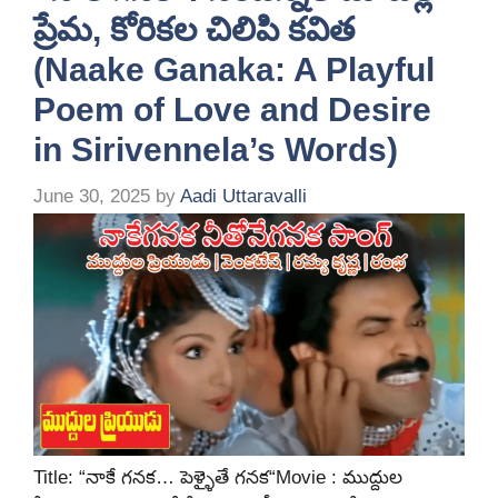
ప్రేమ, కోరికల చిలిపి కవిత
(Naake Ganaka: A Playful
Poem of Love and Desire
in Sirivennela’s Words)
June 30, 2025
by
Aadi Uttaravalli
Title: “నాకే గనక… పెళ్ళైతే గనక“Movie : ముద్దుల