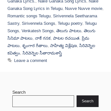
Ganaka Lyrics.
,
Nake Ganaka Song Lyrics
,
Nake
Ganaka Song Lyrics in Telugu
,
Nuvve Nuvve movie
,
Romantic songs Telugu
,
Sirivennela Seetharama
Sastry
,
Sirivennela Songs
,
Telugu poetry
,
Telugu
Songs
,
Venkatesh Songs
,
తెలుగు పాటలు
,
తెలుగు
సినిమా పాటలు
,
నాకే గనక
,
పాటల రచయిత
,
ప్రేమ
పాటలు
,
శృంగార గీతాలు
,
సాహిత్య విశ్లేషణ
,
సిరివెన్నెల
కవిత్వం
,
సిరివెన్నెల సీతారామశాస్త్రి
Leave a comment
Search
Search