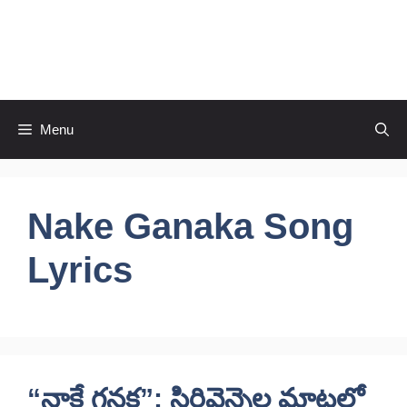
Skip
to
CineRaagaTelugu
content
Menu
Nake Ganaka Song
Lyrics
“నాకే గనక”: సిరివెన్నెల మాటల్లో