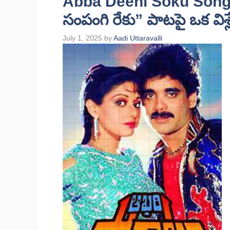
Abba Deeni Soku Song L
సంపంగి రేకు” పాటపై ఒక విశ
July 1, 2025
by
Aadi Uttaravalli