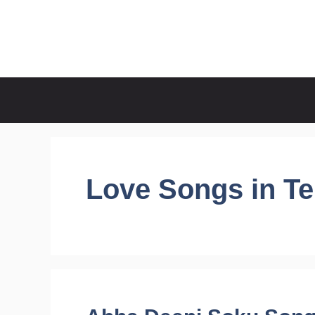
Skip
to
CineRaagaTelugu
content
Love Songs in Te