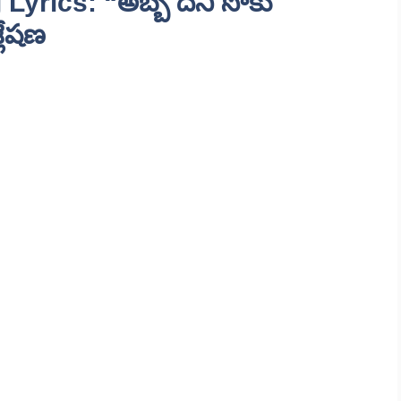
yrics: “అబ్బ దీని సోకు
్లేషణ