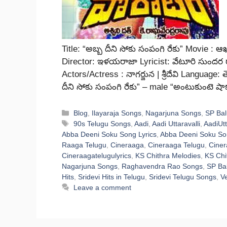
Title: “అబ్బ దీని సోకు సంపంగి రేకు” Movie : 
Director: ఇళయరాజా Lyricist: వేటూరి సుందర ర
Actors/Actress : నాగర్జున | శ్రీదేవి Languag
దీని సోకు సంపంగి రేకు” – male “అంటుకుంటె షా
Categories
Blog
,
Ilayaraja Songs
,
Nagarjuna Songs
,
SP Bal
Tags
90s Telugu Songs
,
Aadi
,
Aadi Uttaravalli
,
AadiUtt
Abba Deeni Soku Song Lyrics
,
Abba Deeni Soku Son
Raaga Telugu
,
Cineraaga
,
Cineraaga Telugu
,
Ciner
Cineraagatelugulyrics
,
KS Chithra Melodies
,
KS Chi
Nagarjuna Songs
,
Raghavendra Rao Songs
,
SP Ba
Hits
,
Sridevi Hits in Telugu
,
Sridevi Telugu Songs
,
Ve
Leave a comment