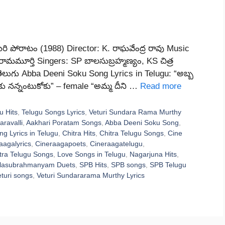
ఆఖరి పోరాటం (1988) Director: K. రాఘవేంద్ర రావు Music
ామమూర్తి Singers: SP బాలసుబ్రహ్మణ్యం, KS చిత్ర
e: తెలుగు Abba Deeni Soku Song Lyrics in Telugu: “అబ్బ
కు నన్నంటుకోకు” – female “అమ్మ దీని …
Read more
u Hits
,
Telugu Songs Lyrics
,
Veturi Sundara Rama Murthy
aravalli
,
Aakhari Poratam Songs
,
Abba Deeni Soku Song
,
g Lyrics in Telugu
,
Chitra Hits
,
Chitra Telugu Songs
,
Cine
aagalyrics
,
Cineraagapoets
,
Cineraagatelugu
,
tra Telugu Songs
,
Love Songs in Telugu
,
Nagarjuna Hits
,
lasubrahmanyam Duets
,
SPB Hits
,
SPB songs
,
SPB Telugu
turi songs
,
Veturi Sundararama Murthy Lyrics