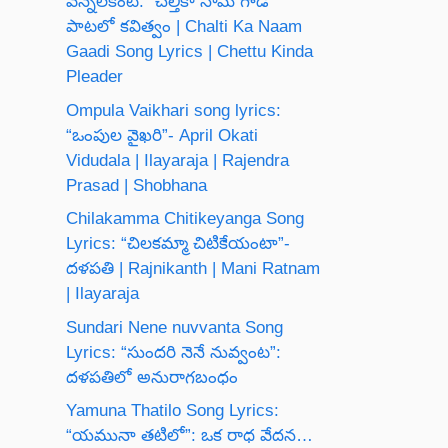
వెన్నెలకంటి: “చల్తీకా నామ్ గాడీ”
పాటలో కవిత్వం | Chalti Ka Naam
Gaadi Song Lyrics | Chettu Kinda
Pleader
Ompula Vaikhari song lyrics:
“ఒంపుల వైఖరి”- April Okati
Vidudala | Ilayaraja | Rajendra
Prasad | Shobhana
Chilakamma Chitikeyanga Song
Lyrics: “చిలకమ్మా చిటికేయంటా”-
దళపతి | Rajnikanth | Mani Ratnam
| Ilayaraja
Sundari Nene nuvvanta Song
Lyrics: “సుందరి నెనే నువ్వంట”:
దళపతిలో అనురాగబంధం
Yamuna Thatilo Song Lyrics:
“యమునా తటిలో”: ఒక రాధ వేదన…