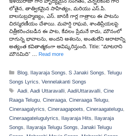
ఇళయరాజా గారి హృద్యమైన సంగీతం, వెన్నెలకంటి గారి
లోతైన, తాత్వికమైన సాహిత్యం, మరియు ఎస్.పి.
బాలసుబ్రహ్మణ్యం, ఎస్. జానకి గార్ల గాత్రాలు ఈ పాటను
చిరస్మరణీయం చేశాయి. మహర్షి రాఘవ, శాంతిప్రియలపై
చిత్రీకరించబడిన ఈ పాట, కేవలం ప్రేమనే కాదు, మౌనంలో
దాగున్న భావాలను, అందని ఆశలను, అంతులేని ఆరాటాన్ని
అత్యంత కవితాత్మకంగా ఆవిష్కరిస్తుంది. Title: “మాటరాని
మౌనమిది” …
Read more
Categories
Blog
,
Ilayaraja Songs
,
S Janaki Songs
,
Telugu
Songs Lyrics
,
Vennelakanti Songs
Tags
Aadi
,
Aadi Uttaravalli
,
AadiUttaravalli
,
Cine
Raaga Telugu
,
Cineraaga
,
Cineraaga Telugu
,
Cineraagalyrics
,
Cineraagapoets
,
Cineraagatelugu
,
Cineraagatelugulyrics
,
Ilayaraja Hits
,
Ilayaraja
Songs
,
Ilayaraja Telugu Songs
,
Janaki Telugu