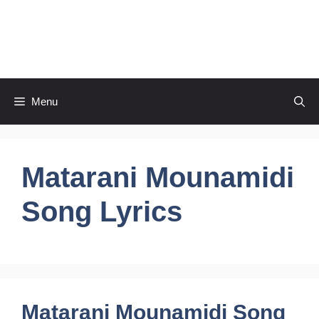
Skip
to
CineRaagaTelugu
content
Menu
Matarani Mounamidi
Song Lyrics
Matarani Mounamidi Song