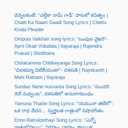
వెన్నెలకంటి: “చల్తీకా నామ్ గాడీ” పాటలో కవిత్వం |
Chalti Ka Naam Gaadi Song Lyrics | Chettu
Kinda Pleader
Ompula Vaikhari song lyrics: “ఒంపుల వైఖరి”-
April Okati Vidudala | Ilayaraja | Rajendra
Prasad | Shobhana
Chilakamma Chitikeyanga Song Lyrics:
“చిలకమ్మా చిటికేయంటా”- దళపతి | Rajnikanth |
Mani Ratnam | Ilayaraja
Sundari Nene nuvvanta Song Lyrics: “సుందరి
నెనే నువ్వంట”: దళపతిలో అనురాగబంధం
Yamuna Thatilo Song Lyrics: “యమునా తటిలో”:
ఒక రాధ వేదన… స్వర్ణలత గాత్రంలో విషాదగీతం
Enno Ratrulosthayi Song Lyrics: “ఎన్నో
రాత్రులొస్తాయి”: విరహం, దాహం, కలయిక