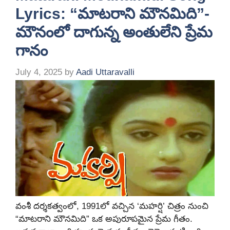
Lyrics: “మాటరాని మౌనమిది”-
మౌనంలో దాగున్న అంతులేని ప్రేమ
గానం
July 4, 2025
by
Aadi Uttaravalli
వంశీ దర్శకత్వంలో, 1991లో వచ్చిన ‘మహర్షి’ చిత్రం నుంచి
“మాటరాని మౌనమిది” ఒక అపురూపమైన ప్రేమ గీతం.