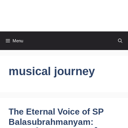
Skip
to
CineRaagaTelugu
content
Menu
musical journey
The Eternal Voice of SP
Balasubrahmanyam: