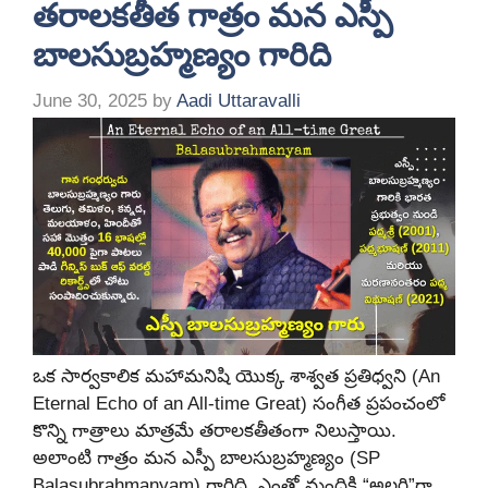
తరాలకతీత గాత్రం మన ఎస్పీ
బాలసుబ్రహ్మణ్యం గారిది
June 30, 2025
by
Aadi Uttaravalli
ఒక సార్వకాలిక మహామనిషి యొక్క శాశ్వత ప్రతిధ్వని (An
Eternal Echo of an All-time Great) సంగీత ప్రపంచంలో
కొన్ని గాత్రాలు మాత్రమే తరాలకతీతంగా నిలుస్తాయి.
అలాంటి గాత్రం మన ఎస్పీ బాలసుబ్రహ్మణ్యం (SP
Balasubrahmanyam) గారిది. ఎంతో మందికి “అల్లరి”గా,