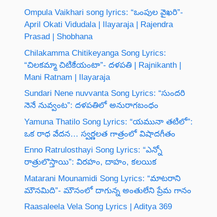
Ompula Vaikhari song lyrics: “ఒంపుల వైఖరి”-
April Okati Vidudala | Ilayaraja | Rajendra
Prasad | Shobhana
Chilakamma Chitikeyanga Song Lyrics:
“చిలకమ్మా చిటికేయంటా”- దళపతి | Rajnikanth |
Mani Ratnam | Ilayaraja
Sundari Nene nuvvanta Song Lyrics: “సుందరి
నెనే నువ్వంట”: దళపతిలో అనురాగబంధం
Yamuna Thatilo Song Lyrics: “యమునా తటిలో”:
ఒక రాధ వేదన… స్వర్ణలత గాత్రంలో విషాదగీతం
Enno Ratrulosthayi Song Lyrics: “ఎన్నో
రాత్రులొస్తాయి”: విరహం, దాహం, కలయిక
Matarani Mounamidi Song Lyrics: “మాటరాని
మౌనమిది”- మౌనంలో దాగున్న అంతులేని ప్రేమ గానం
Raasaleela Vela Song Lyrics | Aditya 369