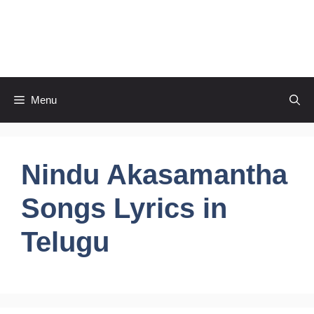
Skip
to
CineRaagaTelugu
content
Menu
Nindu Akasamantha
Songs Lyrics in
Telugu