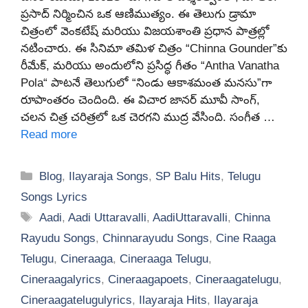
ప్రసాద్‌ నిర్మించిన ఒక ఆణిముత్యం. ఈ తెలుగు డ్రామా
చిత్రంలో వెంకటేష్ మరియు విజయశాంతి ప్రధాన పాత్రల్లో
నటించారు. ఈ సినిమా తమిళ చిత్రం “Chinna Gounder”కు
రీమేక్, మరియు అందులోని ప్రసిద్ధ గీతం “Antha Vanatha
Pola“ పాటనే తెలుగులో “నిండు ఆకాశమంత మనసు”గా
రూపాంతరం చెందింది. ఈ విచార జానర్ మూవీ సాంగ్,
చలన చిత్ర చరిత్రలో ఒక చెరగని ముద్ర వేసింది. సంగీత …
Read more
Categories
Blog
,
Ilayaraja Songs
,
SP Balu Hits
,
Telugu
Songs Lyrics
Tags
Aadi
,
Aadi Uttaravalli
,
AadiUttaravalli
,
Chinna
Rayudu Songs
,
Chinnarayudu Songs
,
Cine Raaga
Telugu
,
Cineraaga
,
Cineraaga Telugu
,
Cineraagalyrics
,
Cineraagapoets
,
Cineraagatelugu
,
Cineraagatelugulyrics
,
Ilayaraja Hits
,
Ilayaraja