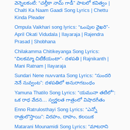
వెన్నెలకంటి: “చల్తీకా నామ్ గాడీ” పాటలో కవిత్వం |
Chalti Ka Naam Gaadi Song Lyrics | Chettu
Kinda Pleader
Ompula Vaikhari song lyrics: “ఒంపుల వైఖరి”-
April Okati Vidudala | Ilayaraja | Rajendra
Prasad | Shobhana
Chilakamma Chitikeyanga Song Lyrics:
“చిలకమ్మా చిటికేయంటా”- దళపతి | Rajnikanth |
Mani Ratnam | Ilayaraja
Sundari Nene nuvvanta Song Lyrics: “సుందరి
నెనే నువ్వంట”: దళపతిలో అనురాగబంధం
Yamuna Thatilo Song Lyrics: “యమునా తటిలో”:
ఒక రాధ వేదన… స్వర్ణలత గాత్రంలో విషాదగీతం
Enno Ratrulosthayi Song Lyrics: “ఎన్నో
రాత్రులొస్తాయి”: విరహం, దాహం, కలయిక
Matarani Mounamidi Song Lyrics: “మాటరాని