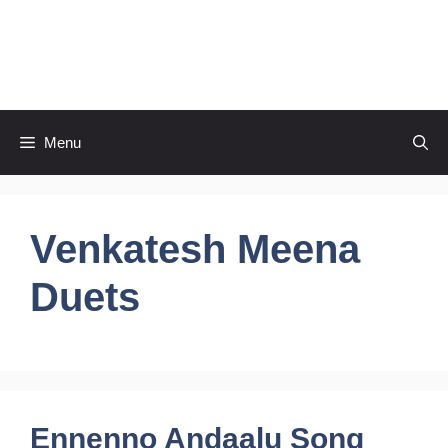
Skip
to
CineRaagaTelugu
content
Menu
Venkatesh Meena
Duets
Ennenno Andaalu Song