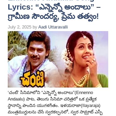
Lyrics: “ఎన్నెన్నో అందాలు” –
గ్రామీణ సౌందర్య, ప్రేమ తత్వం!
July 2, 2025
by
Aadi Uttaravalli
‘చంటి’ సినిమాలోని “ఎన్నెన్నో అందాలు”(Ennenno
Andaalu) పాట, తెలుగు సినిమా చరిత్రలో ఒక ప్రత్యేక
స్థానాన్ని పొందిన యుగళగీతం. ఇళయరాజా(Ilayaraja)
మంత్రముగ్దులను చేసే స్వరకల్పనలో, స్వర సామ్రాట్ ఎస్పీ