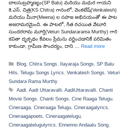
బాలసుబ్రహ్మణ్యం(SP Balu) మరియు మధుర గాయని
కె.ఎస్. చిత్ర(KS Chitra) గానంలో, వెంకటేష్(Venkatesh)
మరియు మీనా(Meena) ల సహజ అభినయంతో ఈ పాట
అజరామరమైంది. ఈ పాటలో, గీత రచయిత వేటూరి
సుందరరామ మూర్తి(Veturi Sundararama Murthy) గారి
కవితా దృక్పథం కేవలం ప్రేమను వర్ణించడానికే పరిమితం
కాకుండా, గ్రామీణ సౌందర్యం, దాని …
Read more
Categories
Blog
,
Chitra Songs
,
Ilayaraja Songs
,
SP Balu
Hits
,
Telugu Songs Lyrics
,
Venkatesh Songs
,
Veturi
Sundara Rama Murthy
Tags
Aadi
,
Aadi Uttaravalli
,
AadiUttaravalli
,
Chanti
Movie Songs
,
Chanti Songs
,
Cine Raaga Telugu
,
Cineraaga
,
Cineraaga Telugu
,
Cineraagalyrics
,
Cineraagapoets
,
Cineraagatelugu
,
Cineraagatelugulyrics
,
Ennenno Andaalu Song
,