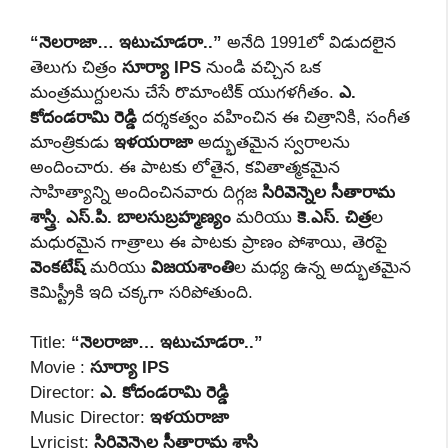
“నెలరాజా… ఇటుచూడరా..”
అనేది 1991లో విడుదలైన
తెలుగు చిత్రం
సూర్యా IPS
నుండి వచ్చిన ఒక
మంత్రముగ్దులను చేసే రొమాంటిక్ యుగళగీతం.
ఎ.
కోదండరామి రెడ్డి
దర్శకత్వం వహించిన ఈ చిత్రానికి, సంగీత
మాంత్రికుడు
ఇళయరాజా
అద్భుతమైన స్వరాలను
అందించారు. ఈ పాటకు లోతైన, కవితాత్మకమైన
సాహిత్యాన్ని అందించినవారు దిగ్గజ
సిరివెన్నెల సీతారామ
శాస్త్రి
.
ఎస్.పి. బాలసుబ్రహ్మణ్యం
మరియు
కె.ఎస్. చిత్ర
ల
మధురమైన గాత్రాలు ఈ పాటకు ప్రాణం పోశాయి, తెరపై
వెంకటేష్
మరియు
విజయశాంతి
ల మధ్య ఉన్న అద్భుతమైన
కెమిస్ట్రీకి ఇది చక్కగా సరిపోతుంది.
Title:
“నెలరాజా… ఇటుచూడరా..”
Movie :
సూర్యా IPS
Director:
ఎ. కోదండరామి రెడ్డి
Music Director:
ఇళయరాజా
Lyricist:
సిరివెన్నెల సీతారామ శాస్త్రి