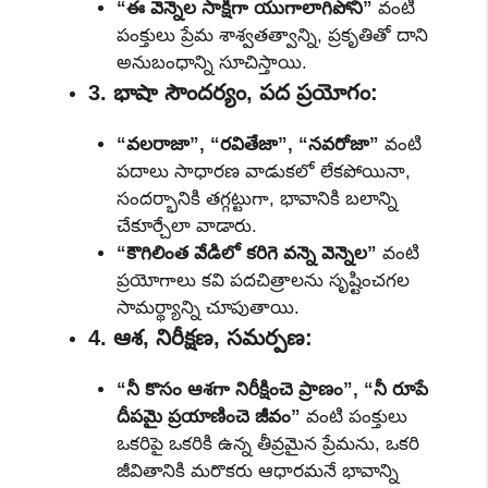
“ఈ వెన్నెల సాక్షిగా యుగాలాగిపోని”
వంటి
పంక్తులు ప్రేమ శాశ్వతత్వాన్ని, ప్రకృతితో దాని
అనుబంధాన్ని సూచిస్తాయి.
3. భాషా సౌందర్యం, పద ప్రయోగం:
“వలరాజా”, “రవితేజా”, “నవరోజా”
వంటి
పదాలు సాధారణ వాడుకలో లేకపోయినా,
సందర్భానికి తగ్గట్టుగా, భావానికి బలాన్ని
చేకూర్చేలా వాడారు.
“కౌగిలింత వేడిలో కరిగె వన్నె వెన్నెల”
వంటి
ప్రయోగాలు కవి పదచిత్రాలను సృష్టించగల
సామర్థ్యాన్ని చూపుతాయి.
4. ఆశ, నిరీక్షణ, సమర్పణ:
“నీ కొసం ఆశగా నిరీక్షించె ప్రాణం”, “నీ రూపే
దీపమై ప్రయాణించె జీవం”
వంటి పంక్తులు
ఒకరిపై ఒకరికి ఉన్న తీవ్రమైన ప్రేమను, ఒకరి
జీవితానికి మరొకరు ఆధారమనే భావాన్ని