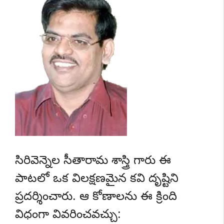
సిరివెన్నెల సీతారామ శాస్త్రి గారు ఈ
పాటలో ఒక విలక్షణమైన కవి దృష్టిని
ప్రదర్శించారు. ఆ కోణాలను ఈ క్రింది
విధంగా వివరించవచ్చు: