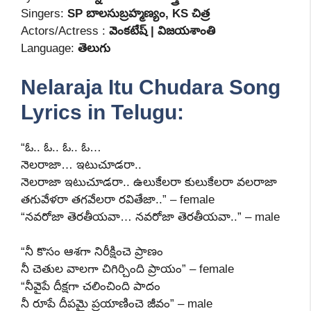
Singers:
SP బాలసుబ్రహ్మణ్యం, KS చిత్ర
Actors/Actress :
వెంకటేష్ | విజయశాంతి
Language:
తెలుగు
Nelaraja Itu Chudara Song
Lyrics in Telugu:
“ఓ.. ఓ.. ఓ.. ఓ…
నెలరాజా… ఇటుచూడరా..
నెలరాజా ఇటుచూడరా.. ఉలుకేలరా కులుకేలరా వలరాజా
తగువేళరా తగవేలరా రవితేజా..” – female
“నవరోజా తెరతీయవా… నవరోజా తెరతీయవా..” – male
“నీ కొసం ఆశగా నిరీక్షించె ప్రాణం
నీ చెతుల వాలగా చిగిర్చింది ప్రాయం” – female
“నీవైపే దీక్షగా చలించింది పాదం
నీ రూపే దీపమై ప్రయాణించె జీవం” – male