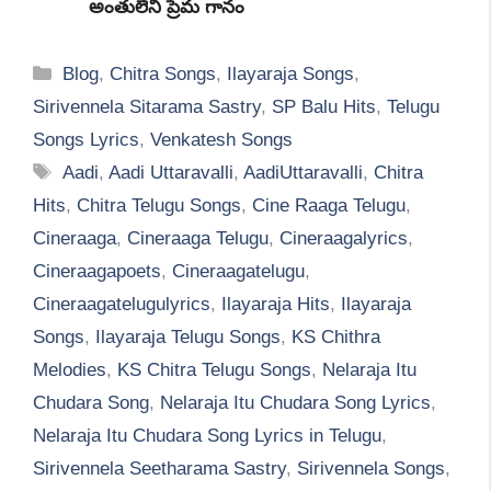
అంతులేని ప్రేమ గానం
Categories
Blog
,
Chitra Songs
,
Ilayaraja Songs
,
Sirivennela Sitarama Sastry
,
SP Balu Hits
,
Telugu
Songs Lyrics
,
Venkatesh Songs
Tags
Aadi
,
Aadi Uttaravalli
,
AadiUttaravalli
,
Chitra
Hits
,
Chitra Telugu Songs
,
Cine Raaga Telugu
,
Cineraaga
,
Cineraaga Telugu
,
Cineraagalyrics
,
Cineraagapoets
,
Cineraagatelugu
,
Cineraagatelugulyrics
,
Ilayaraja Hits
,
Ilayaraja
Songs
,
Ilayaraja Telugu Songs
,
KS Chithra
Melodies
,
KS Chitra Telugu Songs
,
Nelaraja Itu
Chudara Song
,
Nelaraja Itu Chudara Song Lyrics
,
Nelaraja Itu Chudara Song Lyrics in Telugu
,
Sirivennela Seetharama Sastry
,
Sirivennela Songs
,