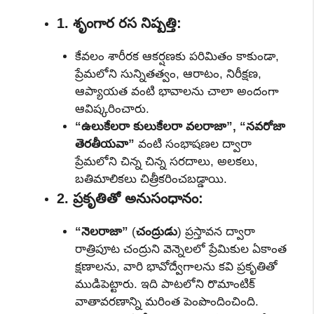
1. శృంగార రస నిష్పత్తి:
కేవలం శారీరక ఆకర్షణకు పరిమితం కాకుండా,
ప్రేమలోని సున్నితత్వం, ఆరాటం, నిరీక్షణ,
ఆప్యాయత వంటి భావాలను చాలా అందంగా
ఆవిష్కరించారు.
“ఉలుకేలరా కులుకేలరా వలరాజా”, “నవరోజా
తెరతీయవా”
వంటి సంభాషణల ద్వారా
ప్రేమలోని చిన్న చిన్న సరదాలు, అలకలు,
బతిమాలికలు చిత్రీకరించబడ్డాయి.
2. ప్రకృతితో అనుసంధానం:
“నెలరాజా”
(
చంద్రుడు
) ప్రస్తావన ద్వారా
రాత్రిపూట చంద్రుని వెన్నెలలో ప్రేమికుల ఏకాంత
క్షణాలను, వారి భావోద్వేగాలను కవి ప్రకృతితో
ముడిపెట్టారు. ఇది పాటలోని రొమాంటిక్
వాతావరణాన్ని మరింత పెంపొందించింది.