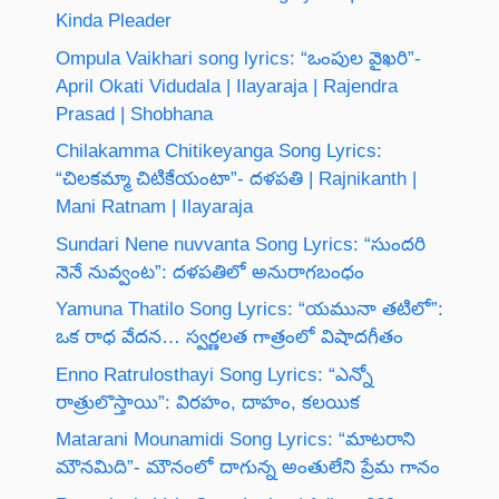
Kinda Pleader
Ompula Vaikhari song lyrics: “ఒంపుల వైఖరి”-
April Okati Vidudala | Ilayaraja | Rajendra
Prasad | Shobhana
Chilakamma Chitikeyanga Song Lyrics:
“చిలకమ్మా చిటికేయంటా”- దళపతి | Rajnikanth |
Mani Ratnam | Ilayaraja
Sundari Nene nuvvanta Song Lyrics: “సుందరి
నెనే నువ్వంట”: దళపతిలో అనురాగబంధం
Yamuna Thatilo Song Lyrics: “యమునా తటిలో”:
ఒక రాధ వేదన… స్వర్ణలత గాత్రంలో విషాదగీతం
Enno Ratrulosthayi Song Lyrics: “ఎన్నో
రాత్రులొస్తాయి”: విరహం, దాహం, కలయిక
Matarani Mounamidi Song Lyrics: “మాటరాని
మౌనమిది”- మౌనంలో దాగున్న అంతులేని ప్రేమ గానం