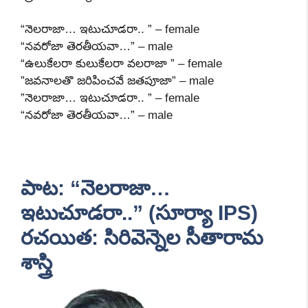
“నెలరాజా… ఇటుచూడరా.. ” – female
“నవరోజా తెరతీయవా…” – male
“ఉలుకేలరా కులుకేలరా వలరాజా ” – female
”జవనాలతొ జరిపించవే జతపూజా” – male
”నెలరాజా… ఇటుచూడరా.. ” – female
“నవరోజా తెరతీయవా…” – male
పాట:
“నెలరాజా…
ఇటుచూడరా..”
(సూర్యా IPS)
రచయిత:
సిరివెన్నెల సీతారామ
శాస్త్రి