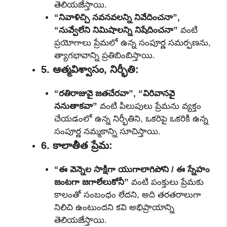
తెలియజేస్తాయి.
“నివాళిచ్చి నవనవలన్ని నివేదించనా”,
“నువ్వేలేని నిమిషాలన్ని నిషేదించనా”
వంటి
ప్రయోగాలు ప్రేమలో ఉన్న సంపూర్ణ సమర్పణను,
త్యాగభావాన్ని ప్రతిబింబిస్తాయి.
5. ఆత్మవిశ్వాసం, నిర్భీతి:
“రతిరాజువై జతచేరవా”, “విరివానవై
ననుతాకవా”
వంటి పిలుపులు ప్రేమను వ్యక్తం
చేయడంలో ఉన్న నిర్భీతిని, ఒకరిపై ఒకరికి ఉన్న
సంపూర్ణ నమ్మకాన్ని సూచిస్తాయి.
6. కాలాతీత ప్రేమ:
“ఈ వెన్నెల సాక్షిగా యుగాలాగిపోని / ఈ స్నేహం
జంటగా జగాలేలుకోనీ”
వంటి పంక్తులు ప్రేమకు
కాలంతో సంబంధం లేదని, అది తరతరాలుగా
నిలిచి ఉంటుందని కవి అభిప్రాయాన్ని
తెలియజేస్తాయి.