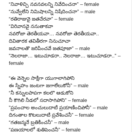
“నివాళిచ్చి నవనవలన్ని నివేదించనా” – female
“నువ్వేలేని నిమిషాలన్ని నిషేదించనా” – male
“రతిరాజువై జతచేరవా” – female
“విరివానవై ననుతాకవా
నవరోజా తెరతీయవా… నవరోజా తెరతీయవా..
దివితారక తవితీరగా నినుచూచా
జవనాలతొ జరిపించవే జతపూజా” – male
”నెలరాజా… ఇటుచూడరా.. నెలరాజా… ఇటుచూడరా..” –
female
“ఈ వెన్నెల సాక్షిగా యుగాలాగిపోని
ఈ స్నేహం జంటగా జగాలేలుకోనీ” – male
“నీ కన్నులపాపగా కలలొ ఆడుకోని
నీ కౌగిలి నీడలో సదాసాగిపోని” – female
”ప్రపంచాల అంచులుదాటి ప్రయాణించిపోనీ” – male
దిగంతాల కొటలుదాటి ప్రవేశించనీ” – female
“గతజన్మనే బ్రతికించనీ” – male
“ప్రణయాలలో శ్రుతిపెంచనీ” – female