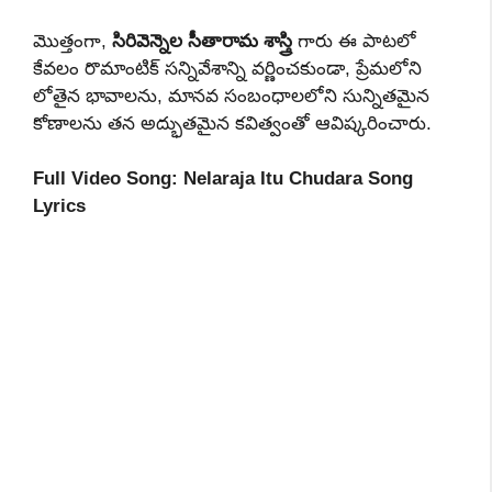
మొత్తంగా,
సిరివెన్నెల సీతారామ శాస్త్రి
గారు ఈ పాటలో
కేవలం రొమాంటిక్ సన్నివేశాన్ని వర్ణించకుండా, ప్రేమలోని
లోతైన భావాలను, మానవ సంబంధాలలోని సున్నితమైన
కోణాలను తన అద్భుతమైన కవిత్వంతో ఆవిష్కరించారు.
Full Video Song: Nelaraja Itu Chudara Song
Lyrics