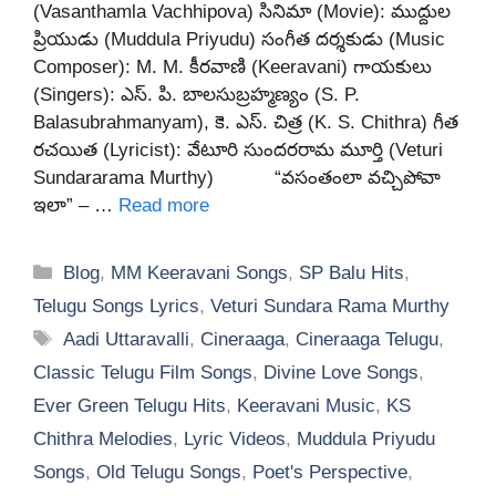
(Vasanthamla Vachhipova) సినిమా (Movie): ముద్దుల
ప్రియుడు (Muddula Priyudu) సంగీత దర్శకుడు (Music
Composer): M. M. కీరవాణి (Keeravani) గాయకులు
(Singers): ఎస్. పి. బాలసుబ్రహ్మణ్యం (S. P.
Balasubrahmanyam), కె. ఎస్. చిత్ర (K. S. Chithra) గీత
రచయిత (Lyricist): వేటూరి సుందరరామ మూర్తి (Veturi
Sundararama Murthy) “వసంతంలా వచ్చిపోవా
ఇలా” – …
Read more
Categories
Blog
,
MM Keeravani Songs
,
SP Balu Hits
,
Telugu Songs Lyrics
,
Veturi Sundara Rama Murthy
Tags
Aadi Uttaravalli
,
Cineraaga
,
Cineraaga Telugu
,
Classic Telugu Film Songs
,
Divine Love Songs
,
Ever Green Telugu Hits
,
Keeravani Music
,
KS
Chithra Melodies
,
Lyric Videos
,
Muddula Priyudu
Songs
,
Old Telugu Songs
,
Poet's Perspective
,