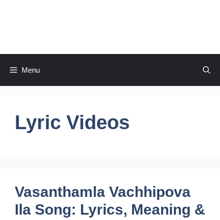
Skip
to
CineRaagaTelugu
content
Menu
Lyric Videos
Vasanthamla Vachhipova
Ila Song: Lyrics, Meaning &