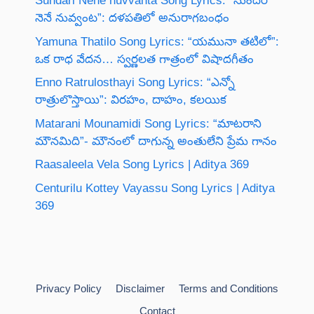
Sundari Nene nuvvanta Song Lyrics: “సుందరి
నెనే నువ్వంట”: దళపతిలో అనురాగబంధం
Yamuna Thatilo Song Lyrics: “యమునా తటిలో”:
ఒక రాధ వేదన… స్వర్ణలత గాత్రంలో విషాదగీతం
Enno Ratrulosthayi Song Lyrics: “ఎన్నో
రాత్రులొస్తాయి”: విరహం, దాహం, కలయిక
Matarani Mounamidi Song Lyrics: “మాటరాని
మౌనమిది”- మౌనంలో దాగున్న అంతులేని ప్రేమ గానం
Raasaleela Vela Song Lyrics | Aditya 369
Centurilu Kottey Vayassu Song Lyrics | Aditya
369
Privacy Policy
Disclaimer
Terms and Conditions
Contact