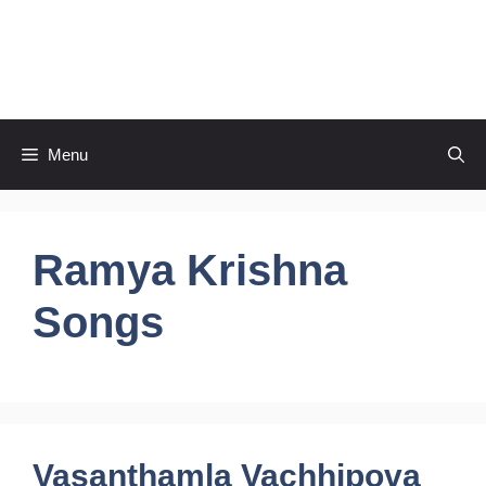
Skip
to
CineRaagaTelugu
content
Menu
Ramya Krishna
Songs
Vasanthamla Vachhipova