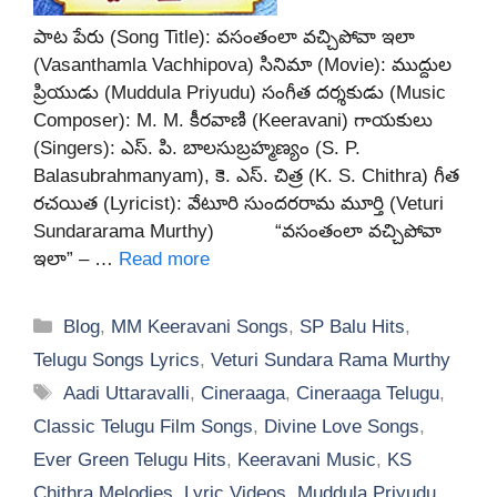
పాట పేరు (Song Title): వసంతంలా వచ్చిపోవా ఇలా
(Vasanthamla Vachhipova) సినిమా (Movie): ముద్దుల
ప్రియుడు (Muddula Priyudu) సంగీత దర్శకుడు (Music
Composer): M. M. కీరవాణి (Keeravani) గాయకులు
(Singers): ఎస్. పి. బాలసుబ్రహ్మణ్యం (S. P.
Balasubrahmanyam), కె. ఎస్. చిత్ర (K. S. Chithra) గీత
రచయిత (Lyricist): వేటూరి సుందరరామ మూర్తి (Veturi
Sundararama Murthy) “వసంతంలా వచ్చిపోవా
ఇలా” – …
Read more
Categories
Blog
,
MM Keeravani Songs
,
SP Balu Hits
,
Telugu Songs Lyrics
,
Veturi Sundara Rama Murthy
Tags
Aadi Uttaravalli
,
Cineraaga
,
Cineraaga Telugu
,
Classic Telugu Film Songs
,
Divine Love Songs
,
Ever Green Telugu Hits
,
Keeravani Music
,
KS
Chithra Melodies
,
Lyric Videos
,
Muddula Priyudu