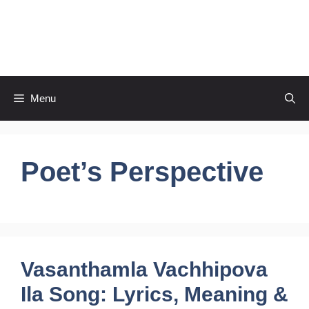
Skip
to
CineRaagaTelugu
content
Menu
Poet’s Perspective
Vasanthamla Vachhipova
Ila Song: Lyrics, Meaning &