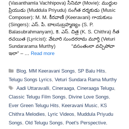
(Vasanthamla Vachhipova) సినిమా (Movie): ముద్దుల
ప్రియుడు (Muddula Priyudu) సంగీత దర్శకుడు (Music
Composer): M. M. కీరవాణి (Keeravani) గాయకులు
(Singers): ఎస్. పి. బాలసుబ్రహ్మణ్యం (S. P.
Balasubrahmanyam), కె. ఎస్. చిత్ర (K. S. Chithra) గీత
రచయిత (Lyricist): వేటూరి సుందరరామ మూర్తి (Veturi
Sundararama Murthy) “వసంతంలా వచ్చిపోవా
ఇలా” – …
Read more
Categories
Blog
,
MM Keeravani Songs
,
SP Balu Hits
,
Telugu Songs Lyrics
,
Veturi Sundara Rama Murthy
Tags
Aadi Uttaravalli
,
Cineraaga
,
Cineraaga Telugu
,
Classic Telugu Film Songs
,
Divine Love Songs
,
Ever Green Telugu Hits
,
Keeravani Music
,
KS
Chithra Melodies
,
Lyric Videos
,
Muddula Priyudu
Songs
,
Old Telugu Songs
,
Poet's Perspective
,