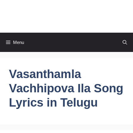
Skip
to
CineRaagaTelugu
content
Menu
Vasanthamla
Vachhipova Ila Song
Lyrics in Telugu