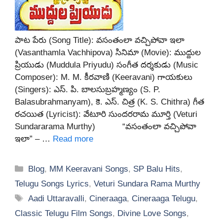
పాట పేరు (Song Title): వసంతంలా వచ్చిపోవా ఇలా
(Vasanthamla Vachhipova) సినిమా (Movie): ముద్దుల
ప్రియుడు (Muddula Priyudu) సంగీత దర్శకుడు (Music
Composer): M. M. కీరవాణి (Keeravani) గాయకులు
(Singers): ఎస్. పి. బాలసుబ్రహ్మణ్యం (S. P.
Balasubrahmanyam), కె. ఎస్. చిత్ర (K. S. Chithra) గీత
రచయిత (Lyricist): వేటూరి సుందరరామ మూర్తి (Veturi
Sundararama Murthy) “వసంతంలా వచ్చిపోవా
ఇలా” – …
Read more
Categories
Blog
,
MM Keeravani Songs
,
SP Balu Hits
,
Telugu Songs Lyrics
,
Veturi Sundara Rama Murthy
Tags
Aadi Uttaravalli
,
Cineraaga
,
Cineraaga Telugu
,
Classic Telugu Film Songs
,
Divine Love Songs
,