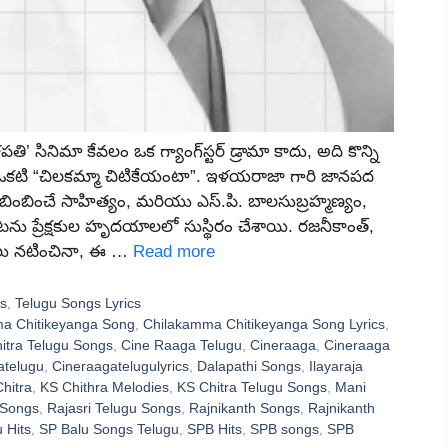
 సినిమా కేవలం ఒక గ్యాంగ్‌స్టర్ డ్రామా కాదు, అది కొన్ని
టి “చిలకమ్మా చిటికేయంటా”. ఇళయరాజా గారి జానపద
ప్రతిబింబించే సాహిత్యం, మరియు ఎస్.పి. బాలసుబ్రహ్మణ్యం,
పాటను ప్రేక్షకుల హృదయాలలో సుస్థిరం చేశాయి. రజనీకాంత్,
టులు నటించినా, ఈ …
Read more
ts
,
Telugu Songs Lyrics
a Chitikeyanga Song
,
Chilakamma Chitikeyanga Song Lyrics
,
itra Telugu Songs
,
Cine Raaga Telugu
,
Cineraaga
,
Cineraaga
atelugu
,
Cineraagatelugulyrics
,
Dalapathi Songs
,
Ilayaraja
Chitra
,
KS Chithra Melodies
,
KS Chitra Telugu Songs
,
Mani
 Songs
,
Rajasri Telugu Songs
,
Rajnikanth Songs
,
Rajnikanth
 Hits
,
SP Balu Songs Telugu
,
SPB Hits
,
SPB songs
,
SPB