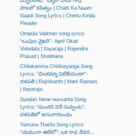
వెన్నెలకంటి: “చల్తీకా నామ్ గాడీ”
పాటలో కవిత్వం | Chalti Ka Naam
Gaadi Song Lyrics | Chettu Kinda
Pleader
Ompula Vaikhari song lyrics:
“ఒంపుల వైఖరి”- April Okati
Vidudala | Ilayaraja | Rajendra
Prasad | Shobhana
Chilakamma Chitikeyanga Song
Lyrics: “చిలకమ్మా చిటికేయంటా”-
దళపతి | Rajnikanth | Mani Ratnam
| Ilayaraja
Sundari Nene nuvvanta Song
Lyrics: “సుందరి నెనే నువ్వంట”:
దళపతిలో అనురాగబంధం
Yamuna Thatilo Song Lyrics:
“యమునా తటిలో”: ఒక రాధ వేదన…