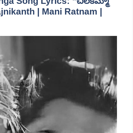
ga Song Lyrics: “చిలకమ్మా
ajnikanth | Mani Ratnam |