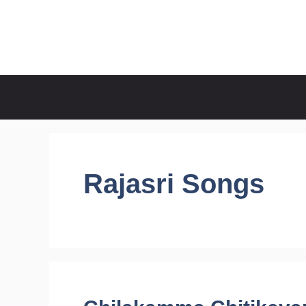
Skip
to
CineRaagaTelugu
content
Rajasri Songs