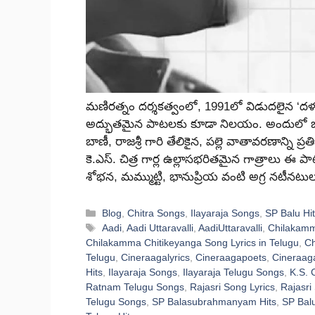
మణిరత్నం దర్శకత్వంలో, 1991లో విడుదలైన ‘దళపతి’
అద్భుతమైన పాటలకు కూడా నిలయం. అందులో ఒక
బాణీ, రాజశ్రీ గారి తేలికైన, పల్లె వాతావరణాన్ని 
కె.ఎస్. చిత్ర గార్ల ఉల్లాసభరితమైన గాత్రాలు ఈ 
శోభన, మమ్ముట్టి, భానుప్రియ వంటి అగ్ర నటీన
Categories
Blog
,
Chitra Songs
,
Ilayaraja Songs
,
SP Balu Hi
Tags
Aadi
,
Aadi Uttaravalli
,
AadiUttaravalli
,
Chilakamm
Chilakamma Chitikeyanga Song Lyrics in Telugu
,
Ch
Telugu
,
Cineraagalyrics
,
Cineraagapoets
,
Cineraag
Hits
,
Ilayaraja Songs
,
Ilayaraja Telugu Songs
,
K.S. 
Ratnam Telugu Songs
,
Rajasri Song Lyrics
,
Rajasri
Telugu Songs
,
SP Balasubrahmanyam Hits
,
SP Balu