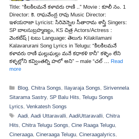
Title: “కిలకిలమనే కళావరు రాణి ..” Movie : కూలీ నం. 1
Director: కె. రాఘవేంద్ర రావు Music Director:
ఇళయరాజా Lyricist: సిరివెన్నెల సీతారామ శాస్త్రి Singers:
SP బాలసుబ్రహ్మణ్యం, KS చిత్ర Actors/Actress :
వెంకటేష్ | టబు Language: తెలుగు Kilakilamani
Kalavarurani Song Lyrics in Telugu: “కిలకిలమనే
కళావరు రాణి ఘల్లుఘల్లు మనే కధాకళి కానీ” కళ్ళెం లేని
కళ్ళల్లోని కవ్వింతల్ని హలో అని” – male “చల్ …
Read
more
Categories
Blog
,
Chitra Songs
,
Ilayaraja Songs
,
Sirivennela
Sitarama Sastry
,
SP Balu Hits
,
Telugu Songs
Lyrics
,
Venkatesh Songs
Tags
Aadi
,
Aadi Uttaravalli
,
AadiUttaravalli
,
Chitra
Hits
,
Chitra Telugu Songs
,
Cine Raaga Telugu
,
Cineraaga
,
Cineraaga Telugu
,
Cineraagalyrics
,