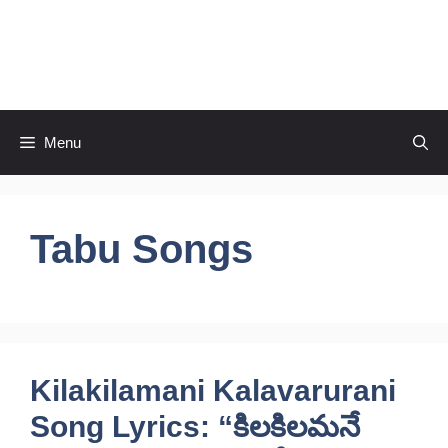
Skip
to
CineRaagaTelugu
content
Menu
Tabu Songs
Kilakilamani Kalavarurani
Song Lyrics: “కిలకిలమనే