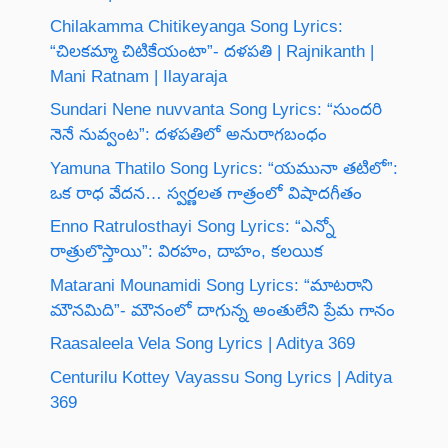
Chilakamma Chitikeyanga Song Lyrics:
“చిలకమ్మా చిటికేయంటా”- దళపతి | Rajnikanth |
Mani Ratnam | Ilayaraja
Sundari Nene nuvvanta Song Lyrics: “సుందరి
నెనే నువ్వంట”: దళపతిలో అనురాగబంధం
Yamuna Thatilo Song Lyrics: “యమునా తటిలో”:
ఒక రాధ వేదన… స్వర్ణలత గాత్రంలో విషాదగీతం
Enno Ratrulosthayi Song Lyrics: “ఎన్నో
రాత్రులొస్తాయి”: విరహం, దాహం, కలయిక
Matarani Mounamidi Song Lyrics: “మాటరాని
మౌనమిది”- మౌనంలో దాగున్న అంతులేని ప్రేమ గానం
Raasaleela Vela Song Lyrics | Aditya 369
Centurilu Kottey Vayassu Song Lyrics | Aditya
369