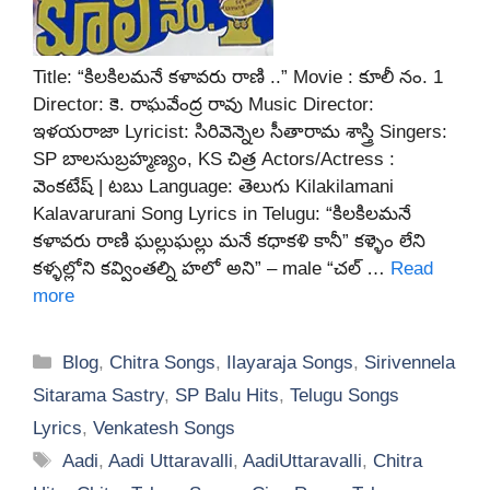
Title: “కిలకిలమనే కళావరు రాణి ..” Movie : కూలీ నం. 1
Director: కె. రాఘవేంద్ర రావు Music Director:
ఇళయరాజా Lyricist: సిరివెన్నెల సీతారామ శాస్త్రి Singers:
SP బాలసుబ్రహ్మణ్యం, KS చిత్ర Actors/Actress :
వెంకటేష్ | టబు Language: తెలుగు Kilakilamani
Kalavarurani Song Lyrics in Telugu: “కిలకిలమనే
కళావరు రాణి ఘల్లుఘల్లు మనే కధాకళి కానీ” కళ్ళెం లేని
కళ్ళల్లోని కవ్వింతల్ని హలో అని” – male “చల్ …
Read
more
Categories
Blog
,
Chitra Songs
,
Ilayaraja Songs
,
Sirivennela
Sitarama Sastry
,
SP Balu Hits
,
Telugu Songs
Lyrics
,
Venkatesh Songs
Tags
Aadi
,
Aadi Uttaravalli
,
AadiUttaravalli
,
Chitra