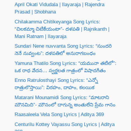
April Okati Vidudala | Ilayaraja | Rajendra
Prasad | Shobhana
Chilakamma Chitikeyanga Song Lyrics:
“చిలకమ్మా చిటికేయంటా”- దళపతి | Rajnikanth |
Mani Ratnam | Ilayaraja
Sundari Nene nuvvanta Song Lyrics: “సుందరి
నెనే నువ్వంట”: దళపతిలో అనురాగబంధం
Yamuna Thatilo Song Lyrics: “యమునా తటిలో”:
ఒక రాధ వేదన… స్వర్ణలత గాత్రంలో విషాదగీతం
Enno Ratrulosthayi Song Lyrics: “ఎన్నో
రాత్రులొస్తాయి”: విరహం, దాహం, కలయిక
Matarani Mounamidi Song Lyrics: “మాటరాని
మౌనమిది”- మౌనంలో దాగున్న అంతులేని ప్రేమ గానం
Raasaleela Vela Song Lyrics | Aditya 369
Centurilu Kottey Vayassu Song Lyrics | Aditya