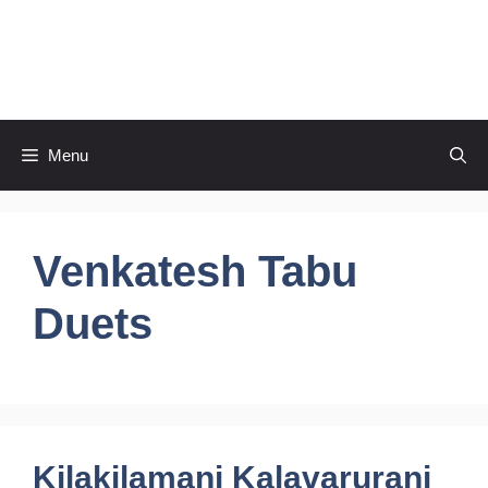
Skip
to
CineRaagaTelugu
content
Menu
Venkatesh Tabu
Duets
Kilakilamani Kalavarurani