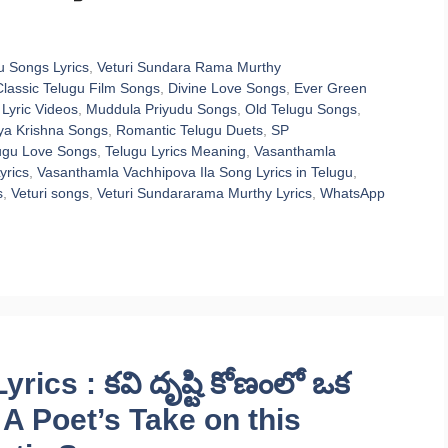
u Songs Lyrics
,
Veturi Sundara Rama Murthy
Classic Telugu Film Songs
,
Divine Love Songs
,
Ever Green
,
Lyric Videos
,
Muddula Priyudu Songs
,
Old Telugu Songs
,
a Krishna Songs
,
Romantic Telugu Duets
,
SP
ugu Love Songs
,
Telugu Lyrics Meaning
,
Vasanthamla
yrics
,
Vasanthamla Vachhipova Ila Song Lyrics in Telugu
,
s
,
Veturi songs
,
Veturi Sundararama Murthy Lyrics
,
WhatsApp
ics : కవి దృష్టి కోణంలో ఒక
| A Poet’s Take on this