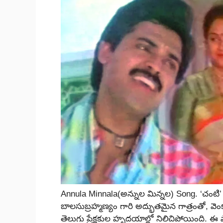
Annula Minnala(అన్నుల మిన్నల) Song. ‘చంటి
బాలసుబ్రహ్మణ్యం గారి అద్భుతమైన గాత్రంతో,
తెలుగు ప్రేక్షకుల హృదయాల్లో నిలిచిపోయింది. ఈ ప