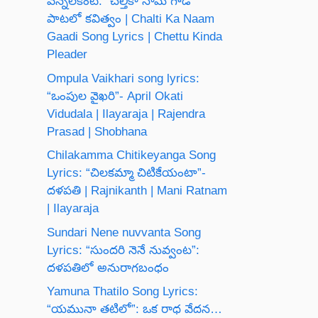
వెన్నెలకంటి: “చల్తీకా నామ్ గాడీ”
పాటలో కవిత్వం | Chalti Ka Naam
Gaadi Song Lyrics | Chettu Kinda
Pleader
Ompula Vaikhari song lyrics:
“ఒంపుల వైఖరి”- April Okati
Vidudala | Ilayaraja | Rajendra
Prasad | Shobhana
Chilakamma Chitikeyanga Song
Lyrics: “చిలకమ్మా చిటికేయంటా”-
దళపతి | Rajnikanth | Mani Ratnam
| Ilayaraja
Sundari Nene nuvvanta Song
Lyrics: “సుందరి నెనే నువ్వంట”:
దళపతిలో అనురాగబంధం
Yamuna Thatilo Song Lyrics:
“యమునా తటిలో”: ఒక రాధ వేదన…