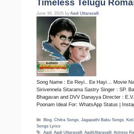
Timeless Telugu Roma
June 30, 2025
by
Aadi Uttaravalli
Song Name : Ee Reyi.. Ee Hayi… Movie Nam
Sirivennela Sitarama Sastry Singer : SP. B
Bhagavan and DVV Danayya Directer : E.V.
Poonam Ideal For: WhatsApp Status | Insta
Categories
Blog
,
Chitra Songs
,
Jagapathi Babu Songs
,
Kot
Songs Lyrics
Tags
Aadi
,
Aadi Uttaravalli
,
AadiUttaravalli
,
Actress R