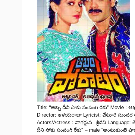
Title: “అబ్బ దీని సోకు సంపంగి రేకు” Movie : 
Director: ఇళయరాజా Lyricist: వేటూరి సుందర ర
Actors/Actress : నాగర్జున | శ్రీదేవి Languag
దీని సోకు సంపంగి రేకు” – male “అంటుకుంటె షా