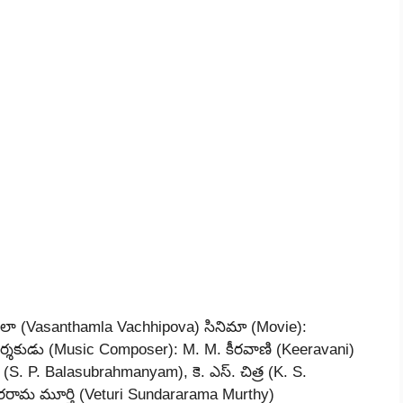
ఇలా (Vasanthamla Vachhipova) సినిమా (Movie):
ర్శకుడు (Music Composer): M. M. కీరవాణి (Keeravani)
(S. P. Balasubrahmanyam), కె. ఎస్. చిత్ర (K. S.
సుందరరామ మూర్తి (Veturi Sundararama Murthy)