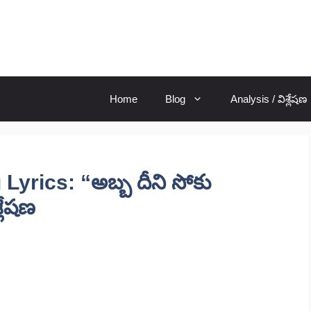
Home
Blog
Analysis / విశ్లేషణ
yrics: “అబ్బ దీని సోకు
్లేషణ