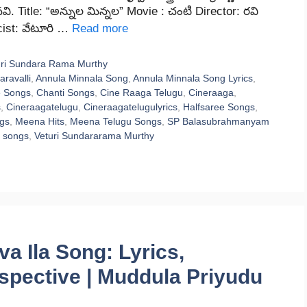
ి. Title: “అన్నుల మిన్నల” Movie : చంటి Director: రవి
icist: వేటూరి …
Read more
uri Sundara Rama Murthy
aravalli
,
Annula Minnala Song
,
Annula Minnala Song Lyrics
,
e Songs
,
Chanti Songs
,
Cine Raaga Telugu
,
Cineraaga
,
s
,
Cineraagatelugu
,
Cineraagatelugulyrics
,
Halfsaree Songs
,
ngs
,
Meena Hits
,
Meena Telugu Songs
,
SP Balasubrahmanyam
i songs
,
Veturi Sundararama Murthy
a Ila Song: Lyrics,
spective | Muddula Priyudu