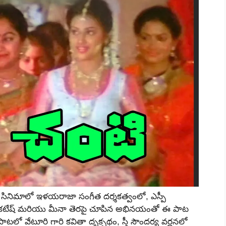
’ సినిమాలో ఇళయరాజా సంగీత దర్శకత్వంలో, ఎస్పీ
 వెంకటేష్ మరియు మీనా తెరపై చూపిన అభినయంతో ఈ పాట
ాటలో వేటూరి గారి కవితా దృక్పథం, స్త్రీ సౌందర్య వర్ణనలో