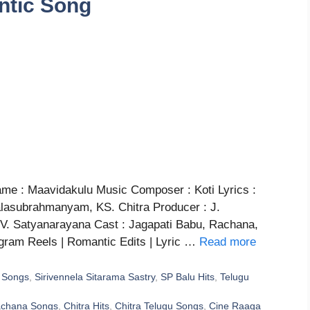
ntic Song
e : Maavidakulu Music Composer : Koti Lyrics :
alasubrahmanyam, KS. Chitra Producer : J.
V. Satyanarayana Cast : Jagapati Babu, Rachana,
gram Reels | Romantic Edits | Lyric …
Read more
i Songs
,
Sirivennela Sitarama Sastry
,
SP Balu Hits
,
Telugu
achana Songs
,
Chitra Hits
,
Chitra Telugu Songs
,
Cine Raaga