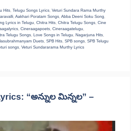
u Hits
,
Telugu Songs Lyrics
,
Veturi Sundara Rama Murthy
aravalli
,
Aakhari Poratam Songs
,
Abba Deeni Soku Song
,
g Lyrics in Telugu
,
Chitra Hits
,
Chitra Telugu Songs
,
Cine
aagalyrics
,
Cineraagapoets
,
Cineraagatelugu
,
tra Telugu Songs
,
Love Songs in Telugu
,
Nagarjuna Hits
,
lasubrahmanyam Duets
,
SPB Hits
,
SPB songs
,
SPB Telugu
turi songs
,
Veturi Sundararama Murthy Lyrics
rics: “అన్నుల మిన్నల” –