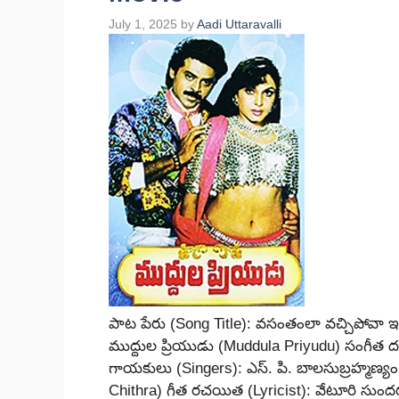
July 1, 2025
by
Aadi Uttaravalli
పాట పేరు (Song Title): వసంతంలా వచ్చిపోవా 
ముద్దుల ప్రియుడు (Muddula Priyudu) సంగీత ద
గాయకులు (Singers): ఎస్. పి. బాలసుబ్రహ్మణ్యం 
Chithra) గీత రచయిత (Lyricist): వేటూరి 