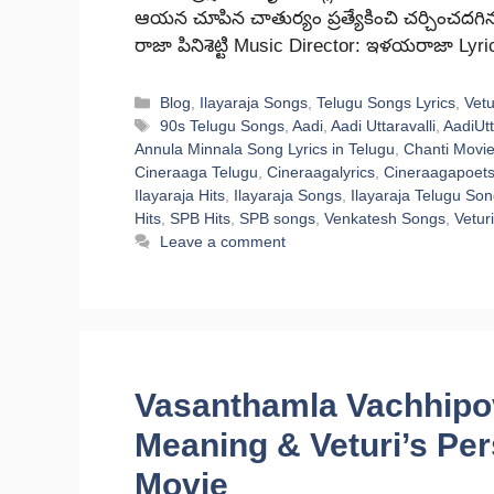
ఆయన చూపిన చాతుర్యం ప్రత్యేకించి చర్చించదగినవ
రాజా పినిశెట్టి Music Director: ఇళయరాజా Lyr
Categories
Blog
,
Ilayaraja Songs
,
Telugu Songs Lyrics
,
Vet
Tags
90s Telugu Songs
,
Aadi
,
Aadi Uttaravalli
,
AadiUtt
Annula Minnala Song Lyrics in Telugu
,
Chanti Movi
Cineraaga Telugu
,
Cineraagalyrics
,
Cineraagapoet
Ilayaraja Hits
,
Ilayaraja Songs
,
Ilayaraja Telugu So
Hits
,
SPB Hits
,
SPB songs
,
Venkatesh Songs
,
Vetur
Leave a comment
Vasanthamla Vachhipov
Meaning & Veturi’s Per
Movie