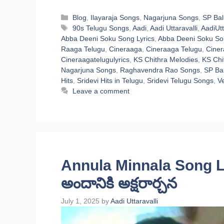
Categories
Blog
,
Ilayaraja Songs
,
Nagarjuna Songs
,
SP Bal
Tags
90s Telugu Songs
,
Aadi
,
Aadi Uttaravalli
,
AadiUtt
Abba Deeni Soku Song Lyrics
,
Abba Deeni Soku Son
Raaga Telugu
,
Cineraaga
,
Cineraaga Telugu
,
Ciner
Cineraagatelugulyrics
,
KS Chithra Melodies
,
KS Chi
Nagarjuna Songs
,
Raghavendra Rao Songs
,
SP Ba
Hits
,
Sridevi Hits in Telugu
,
Sridevi Telugu Songs
,
Ve
Leave a comment
Annula Minnala Song Ly
అందానికి అక్షరార్చన
July 1, 2025
by
Aadi Uttaravalli