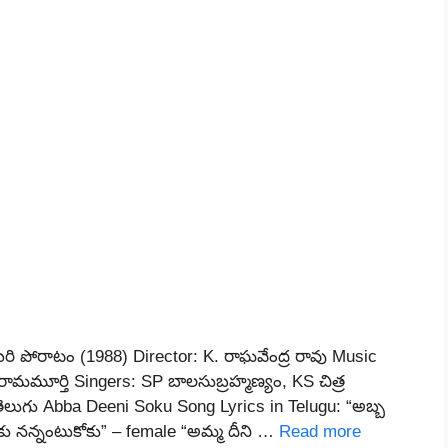
ఆఖరి పోరాటం (1988) Director: K. రాఘవేంద్ర రావు Music
ామమూర్తి Singers: SP బాలసుబ్రహ్మణ్యం, KS చిత్ర
e: తెలుగు Abba Deeni Soku Song Lyrics in Telugu: “అబ్బ
కు నన్నంటుకోకు” – female “అమ్మ దీని …
Read more